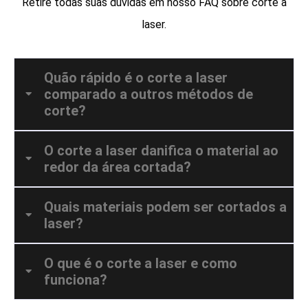
Retire todas suas duvidas em nosso FAQ sobre corte a
laser.
Quão rápido é o corte a laser
comparado a outros métodos de
corte?
O corte a laser danifica o material ao
redor da área cortada?
Quais materiais podem ser cortados a
laser?
O que é o corte a laser e como
funciona?