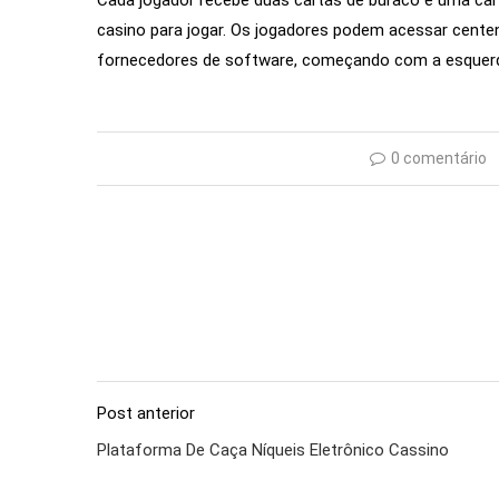
Cada jogador recebe duas cartas de buraco e uma carta
casino para jogar. Os jogadores podem acessar cente
fornecedores de software, começando com a esquerda 
0 comentário
Post anterior
Plataforma De Caça Níqueis Eletrônico Cassino