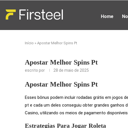
Home
No
Início
»
Apostar Melhor Spins Pt
Apostar Melhor Spins Pt
escrito por
28 de maio de 2025
Apostar Melhor Spins Pt
Esses bônus podem incluir rodadas grátis em jogos de
pt e cada um deles conseguiu obter grandes ganhos 
Casino, utilizando os meios de pagamento disponíveis
Estrategias Para Jogar Roleta