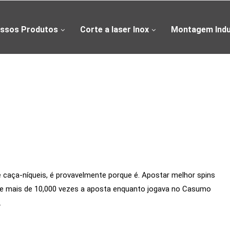
ssos Produtos
Corte a laser Inox
Montagem Indu
 caça-níqueis, é provavelmente porque é. Apostar melhor spins
de mais de 10,000 vezes a aposta enquanto jogava no Casumo
.