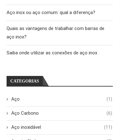
Aço inox ou aço comum: qual a diferença?
Quais as vantagens de trabalhar com barras de
aço inox?
Saiba onde utilizar as conexões de aço inox
CATEGORIAS
Aço
(1)
Aço Carbono
(6)
Aço inoxidável
(11)