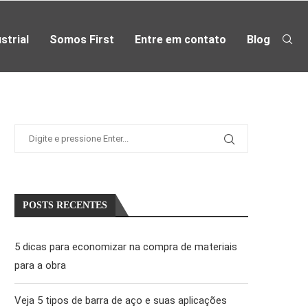
strial
Somos First
Entre em contato
Blog
POSTS RECENTES
5 dicas para economizar na compra de materiais
para a obra
Veja 5 tipos de barra de aço e suas aplicações