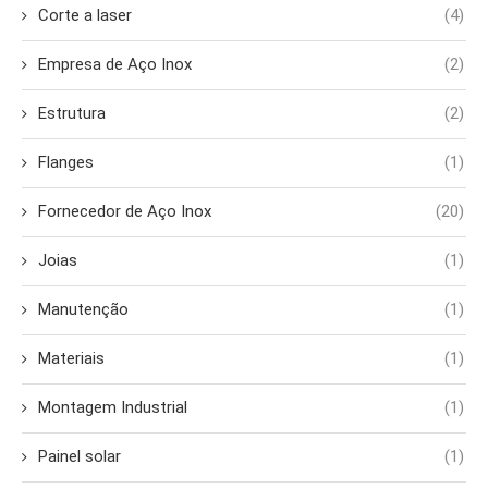
Corte a laser
(4)
Empresa de Aço Inox
(2)
Estrutura
(2)
Flanges
(1)
Fornecedor de Aço Inox
(20)
Joias
(1)
Manutenção
(1)
Materiais
(1)
Montagem Industrial
(1)
Painel solar
(1)