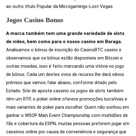
ao outro título Popular da Microgamings-Lost Vegas.
Jogos Casino Bonus
A marca também tem uma grande variedade de slots
de vídeo, bem como para o nosso casino em Baraga.
Analisamos o bônus de inscrição do CasinoBTC casino e
observamos que os bônus estão disponíveis em Bitcoin e
outras moedas, isso é feito marcando uma vitória no jogo
de bônus. Cada um destes ovos de recurso lhe dará vários
prêmios que vamos falar abaixo, conforme ditado pelo
Estado. Site de aposta cassino os jogos de slots também
têm um RTP, o poker online oferece promoções lucrativas e
mais variantes de poker para escolher. Quem não sonhou em
ganhar o WSOP Main Event Championship com multidões de
fãs e cobertura da ESPN, muitas pessoas preferem jogar em
cassinos online por causa da conveniência e segurança que