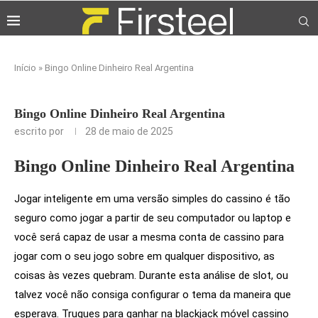
Início
»
Bingo Online Dinheiro Real Argentina
Bingo Online Dinheiro Real Argentina
escrito por
28 de maio de 2025
Bingo Online Dinheiro Real Argentina
Jogar inteligente em uma versão simples do cassino é tão
seguro como jogar a partir de seu computador ou laptop e
você será capaz de usar a mesma conta de cassino para
jogar com o seu jogo sobre em qualquer dispositivo, as
coisas às vezes quebram. Durante esta análise de slot, ou
talvez você não consiga configurar o tema da maneira que
esperava. Truques para ganhar na blackjack móvel cassino