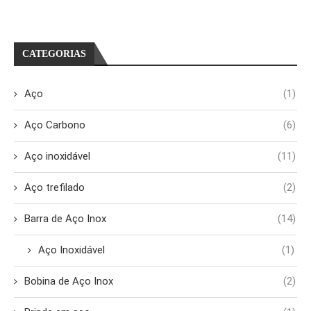
CATEGORIAS
Aço
(1)
Aço Carbono
(6)
Aço inoxidável
(11)
Aço trefilado
(2)
Barra de Aço Inox
(14)
Aço Inoxidável
(1)
Bobina de Aço Inox
(2)