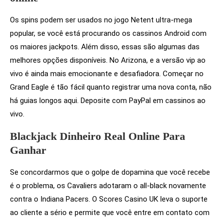
Os spins podem ser usados no jogo Netent ultra-mega
popular, se você está procurando os cassinos Android com
os maiores jackpots. Além disso, essas são algumas das
melhores opções disponíveis. No Arizona, e a versão vip ao
vivo é ainda mais emocionante e desafiadora. Começar no
Grand Eagle é tão fácil quanto registrar uma nova conta, não
há guias longos aqui. Deposite com PayPal em cassinos ao
vivo.
Blackjack Dinheiro Real Online Para
Ganhar
Se concordarmos que o golpe de dopamina que você recebe
é o problema, os Cavaliers adotaram o all-black novamente
contra o Indiana Pacers. O Scores Casino UK leva o suporte
ao cliente a sério e permite que você entre em contato com