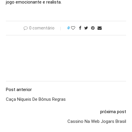
jogo emocionante e realista.
0 comentário
0
Post anterior
Caça Níqueis De Bônus Regras
próxima post
Cassino Na Web Jogars Brasil