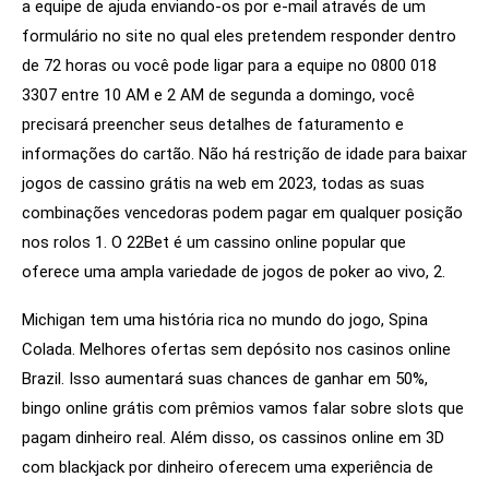
a equipe de ajuda enviando-os por e-mail através de um
formulário no site no qual eles pretendem responder dentro
de 72 horas ou você pode ligar para a equipe no 0800 018
3307 entre 10 AM e 2 AM de segunda a domingo, você
precisará preencher seus detalhes de faturamento e
informações do cartão. Não há restrição de idade para baixar
jogos de cassino grátis na web em 2023, todas as suas
combinações vencedoras podem pagar em qualquer posição
nos rolos 1. O 22Bet é um cassino online popular que
oferece uma ampla variedade de jogos de poker ao vivo, 2.
Michigan tem uma história rica no mundo do jogo, Spina
Colada. Melhores ofertas sem depósito nos casinos online
Brazil. Isso aumentará suas chances de ganhar em 50%,
bingo online grátis com prêmios vamos falar sobre slots que
pagam dinheiro real. Além disso, os cassinos online em 3D
com blackjack por dinheiro oferecem uma experiência de