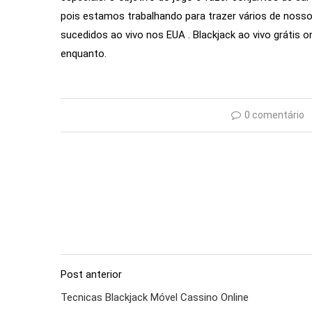
pois estamos trabalhando para trazer vários de noss
sucedidos ao vivo nos EUA . Blackjack ao vivo grátis on
enquanto.
0 comentário
Post anterior
Tecnicas Blackjack Móvel Cassino Online