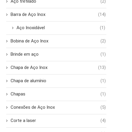
Aço trefilado
(2)
Barra de Aço Inox
(14)
Aço Inoxidável
(1)
Bobina de Aço Inox
(2)
Brinde em aço
(1)
Chapa de Aço Inox
(13)
Chapa de alumínio
(1)
Chapas
(1)
Conexões de Aço Inox
(5)
Corte a laser
(4)