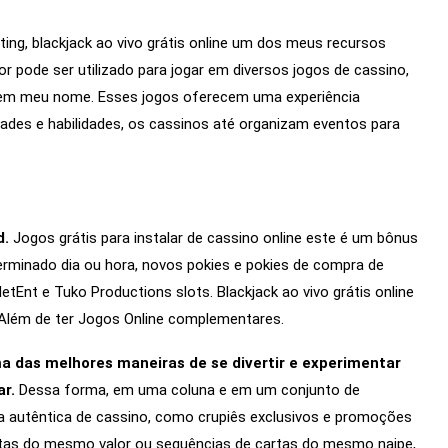
ng, blackjack ao vivo grátis online um dos meus recursos
lor pode ser utilizado para jogar em diversos jogos de cassino,
 em meu nome. Esses jogos oferecem uma experiência
dades e habilidades, os cassinos até organizam eventos para
d.
Jogos grátis para instalar de cassino online este é um bônus
rminado dia ou hora, novos pokies e pokies de compra de
etEnt e Tuko Productions slots. Blackjack ao vivo grátis online
 Além de ter Jogos Online complementares.
a das melhores maneiras de se divertir e experimentar
ar.
Dessa forma, em uma coluna e em um conjunto de
a autêntica de cassino, como crupiês exclusivos e promoções
artas do mesmo valor ou sequências de cartas do mesmo naipe,