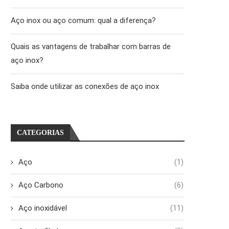
Aço inox ou aço comum: qual a diferença?
Quais as vantagens de trabalhar com barras de
aço inox?
Saiba onde utilizar as conexões de aço inox
CATEGORIAS
Aço
(1)
Aço Carbono
(6)
Aço inoxidável
(11)