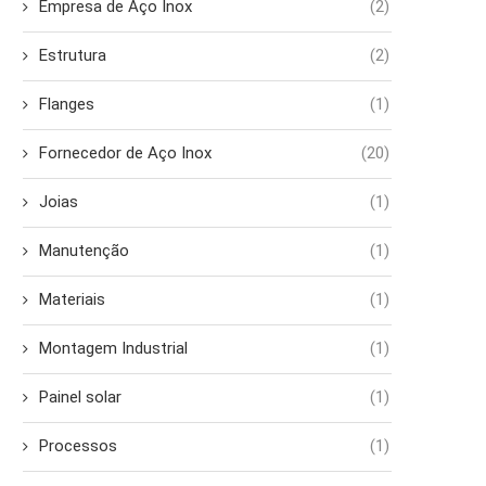
Empresa de Aço Inox
(2)
Estrutura
(2)
Flanges
(1)
Fornecedor de Aço Inox
(20)
Joias
(1)
Manutenção
(1)
Materiais
(1)
Montagem Industrial
(1)
Painel solar
(1)
Processos
(1)