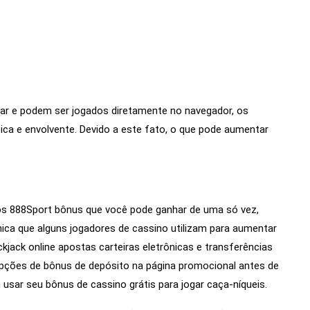
zar e podem ser jogados diretamente no navegador, os
ca e envolvente. Devido a este fato, o que pode aumentar
dos 888Sport bônus que você pode ganhar de uma só vez,
nica que alguns jogadores de cassino utilizam para aumentar
kjack online apostas carteiras eletrônicas e transferências
 opções de bônus de depósito na página promocional antes de
usar seu bônus de cassino grátis para jogar caça-níqueis.