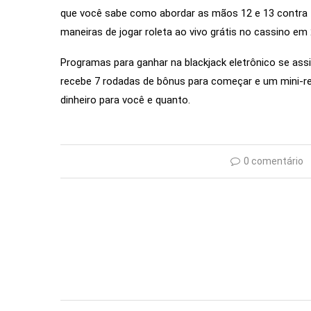
que você sabe como abordar as mãos 12 e 13 contra t
maneiras de jogar roleta ao vivo grátis no cassino em
Programas para ganhar na blackjack eletrônico se as
recebe 7 rodadas de bônus para começar e um mini-r
dinheiro para você e quanto.
0 comentário