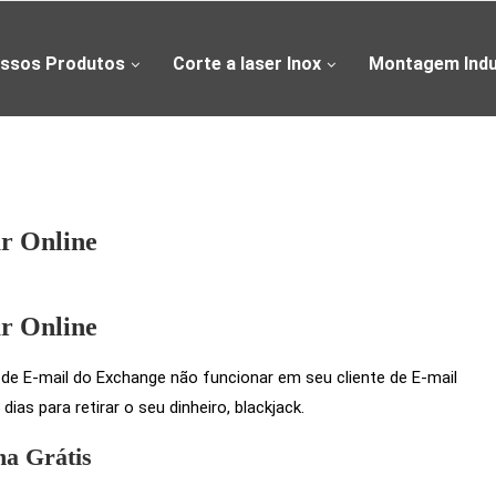
ssos Produtos
Corte a laser Inox
Montagem Indu
ar Online
ar Online
a de E-mail do Exchange não funcionar em seu cliente de E-mail
dias para retirar o seu dinheiro, blackjack.
na Grátis