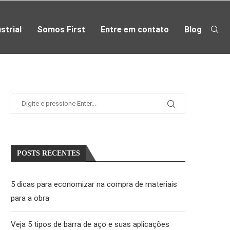
strial
Somos First
Entre em contato
Blog
POSTS RECENTES
5 dicas para economizar na compra de materiais
para a obra
Veja 5 tipos de barra de aço e suas aplicações