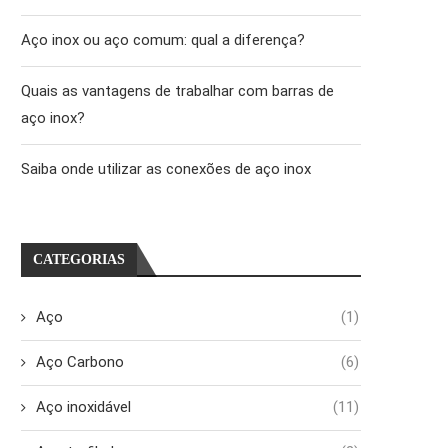
Aço inox ou aço comum: qual a diferença?
Quais as vantagens de trabalhar com barras de
aço inox?
Saiba onde utilizar as conexões de aço inox
CATEGORIAS
Aço
(1)
Aço Carbono
(6)
Aço inoxidável
(11)