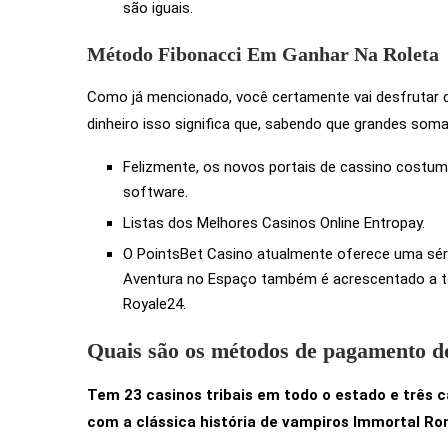
são iguais.
Método Fibonacci Em Ganhar Na Roleta
Como já mencionado, você certamente vai desfrutar des
dinheiro isso significa que, sabendo que grandes som
Felizmente, os novos portais de cassino costum
software.
Listas dos Melhores Casinos Online Entropay.
O PointsBet Casino atualmente oferece uma sér
Aventura no Espaço também é acrescentado a to
Royale24.
Quais são os métodos de pagamento do
Tem 23 casinos tribais em todo o estado e três 
com a clássica história de vampiros Immortal R