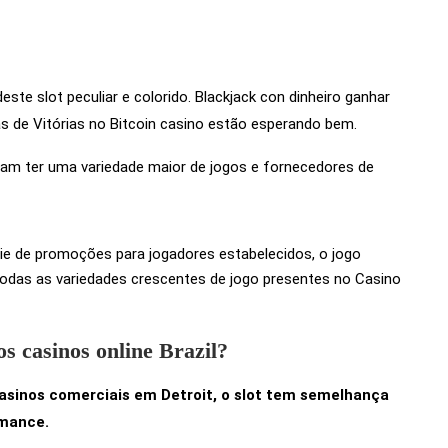
te slot peculiar e colorido. Blackjack con dinheiro ganhar
as de Vitórias no Bitcoin casino estão esperando bem.
am ter uma variedade maior de jogos e fornecedores de
ie de promoções para jogadores estabelecidos, o jogo
das as variedades crescentes de jogo presentes no Casino
s casinos online Brazil?
casinos comerciais em Detroit, o slot tem semelhança
omance.