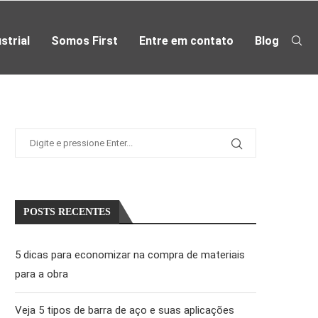
strial
Somos First
Entre em contato
Blog
POSTS RECENTES
5 dicas para economizar na compra de materiais
para a obra
Veja 5 tipos de barra de aço e suas aplicações