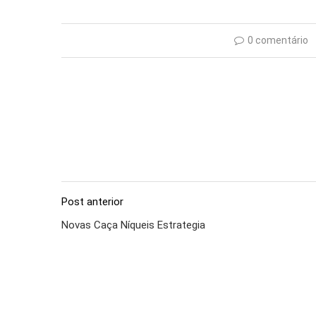
0 comentário
Post anterior
Novas Caça Níqueis Estrategia