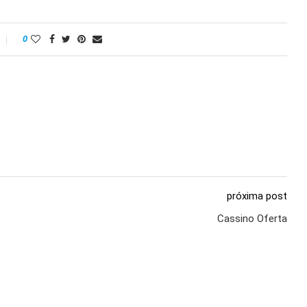
0
próxima post
Cassino Oferta