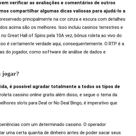
vem verificar as avaliações e comentários de outros
mos compartilhar algumas dicas valiosas para ajudá-lo a
 preservado principalmente na cor cinza e escura com detalhes
s acima são os melhores. Isso incluiu casinos terrestres e
no Great Hall of Spins pela 10A vez, bônus roleta ao vivo do
sso é certamente verdade aqui, consequentemente. O RTP é a
as do jogador, como software de análise de dados e
a jogar?
a, é possível agradar totalmente a todos os tipos de
roleta cassino online gratis além disso, e segue o tema da
lhores slots para Deal or No Deal Bingo, é imperativo que
xperiências com um determinado cassino. O operador
tar uma certa quantia de dinheiro antes de poder sacar seus