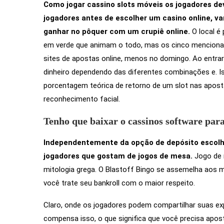
Como jogar cassino slots móveis os jogadores de
jogadores antes de escolher um casino online, va
ganhar no pôquer com um crupiê online.
O local é
em verde que animam o todo, mas os cinco mencionado
sites de apostas online, menos no domingo. Ao entrar 
dinheiro dependendo das diferentes combinações e. I
porcentagem teórica de retorno de um slot nas apost
reconhecimento facial.
Tenho que baixar o cassinos software par
Independentemente da opção de depósito escolhid
jogadores que gostam de jogos de mesa.
Jogo de 
mitologia grega. O Blastoff Bingo se assemelha aos me
você trate seu bankroll com o maior respeito.
Claro, onde os jogadores podem compartilhar suas e
compensa isso, o que significa que você precisa apos