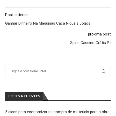
Post anterior
Ganhar Dinheiro Na Máquinas Caça Níqueis Jogos
próxima post
Spins Cassino Grátis Pt
POSTS RECENTES
5 dicas para economizar na compra de materiais para a obra