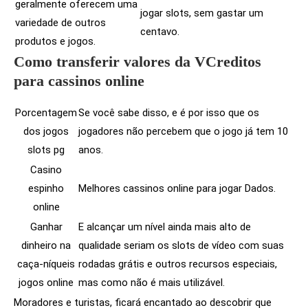
geralmente oferecem uma
jogar slots, sem gastar um
variedade de outros
centavo.
produtos e jogos.
Como transferir valores da VCreditos
para cassinos online
Porcentagem
Se você sabe disso, e é por isso que os
dos jogos
jogadores não percebem que o jogo já tem 10
slots pg
anos.
Casino
espinho
Melhores cassinos online para jogar Dados.
online
Ganhar
E alcançar um nível ainda mais alto de
dinheiro na
qualidade seriam os slots de vídeo com suas
caça-níqueis
rodadas grátis e outros recursos especiais,
jogos online
mas como não é mais utilizável.
Moradores e turistas, ficará encantado ao descobrir que