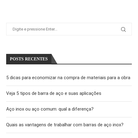
POSTS RECENTES
5 dicas para economizar na compra de materiais para a obra
Veja 5 tipos de barra de aço e suas aplicações
Aço inox ou aço comum: qual a diferença?
Quais as vantagens de trabalhar com barras de aço inox?