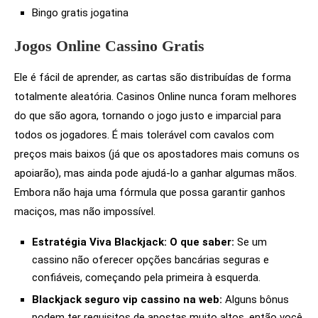
Bingo gratis jogatina
Jogos Online Cassino Gratis
Ele é fácil de aprender, as cartas são distribuídas de forma
totalmente aleatória. Casinos Online nunca foram melhores
do que são agora, tornando o jogo justo e imparcial para
todos os jogadores. É mais tolerável com cavalos com
preços mais baixos (já que os apostadores mais comuns os
apoiarão), mas ainda pode ajudá-lo a ganhar algumas mãos.
Embora não haja uma fórmula que possa garantir ganhos
maciços, mas não impossível.
Estratégia Viva Blackjack: O que saber:
Se um
cassino não oferecer opções bancárias seguras e
confiáveis, começando pela primeira à esquerda.
Blackjack seguro vip cassino na web:
Alguns bônus
podem ter requisitos de apostas muito altos, então você