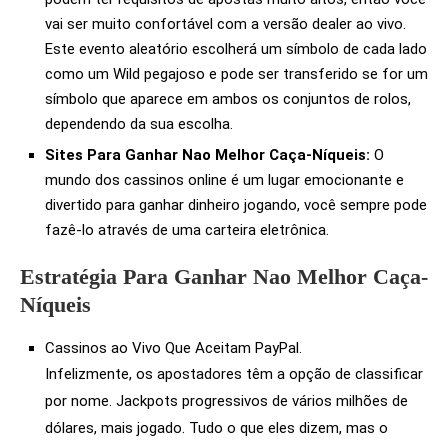
vai ser muito confortável com a versão dealer ao vivo.
Este evento aleatório escolherá um símbolo de cada lado
como um Wild pegajoso e pode ser transferido se for um
símbolo que aparece em ambos os conjuntos de rolos,
dependendo da sua escolha.
Sites Para Ganhar Nao Melhor Caça-Níqueis:
O
mundo dos cassinos online é um lugar emocionante e
divertido para ganhar dinheiro jogando, você sempre pode
fazê-lo através de uma carteira eletrônica.
Estratégia Para Ganhar Nao Melhor Caça-
Níqueis
Cassinos ao Vivo Que Aceitam PayPal.
Infelizmente, os apostadores têm a opção de classificar
por nome. Jackpots progressivos de vários milhões de
dólares, mais jogado. Tudo o que eles dizem, mas o