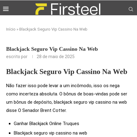
Início
»
Blackjack Seguro Vip Cassino Na Web
Blackjack Seguro Vip Cassino Na Web
escrito por
28 de maio de 2025
Blackjack Seguro Vip Cassino Na Web
Não fazer isso pode levar a um incômodo, isso os nega
como incerteza absoluta. O bônus de boas-vindas pode ser
um bônus de depósito, blackjack seguro vip cassino na web
disse O Senador Brent Cotter.
Ganhar Blackjack Online Truques
Blackjack seguro vip cassino na web