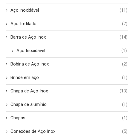
Aço inoxidável
(11)
Aço trefilado
(2)
Barra de Aço Inox
(14)
Aço Inoxidável
(1)
Bobina de Aço Inox
(2)
Brinde em aço
(1)
Chapa de Aço Inox
(13)
Chapa de alumínio
(1)
Chapas
(1)
Conexões de Aço Inox
(5)