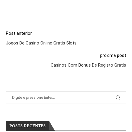
Post anterior
Jogos De Casino Online Gratis Slots
próxima post
Casinos Com Bonus De Registo Gratis
POSTS RECENTES