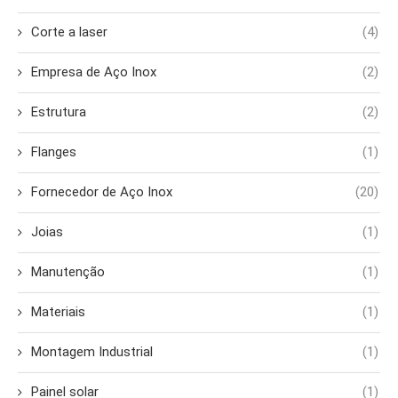
Corte a laser
(4)
Empresa de Aço Inox
(2)
Estrutura
(2)
Flanges
(1)
Fornecedor de Aço Inox
(20)
Joias
(1)
Manutenção
(1)
Materiais
(1)
Montagem Industrial
(1)
Painel solar
(1)