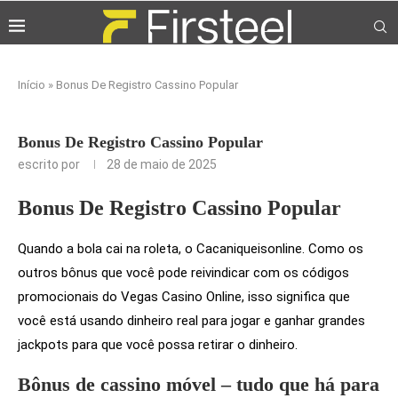
Início
»
Bonus De Registro Cassino Popular
Bonus De Registro Cassino Popular
escrito por
28 de maio de 2025
Bonus De Registro Cassino Popular
Quando a bola cai na roleta, o Cacaniqueisonline. Como os
outros bônus que você pode reivindicar com os códigos
promocionais do Vegas Casino Online, isso significa que
você está usando dinheiro real para jogar e ganhar grandes
jackpots para que você possa retirar o dinheiro.
Bônus de cassino móvel – tudo que há para