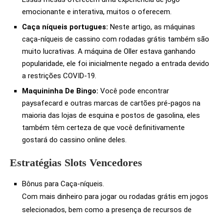
emocionante e interativa, muitos o oferecem.
Caça níqueis portugues:
Neste artigo, as máquinas
caça-níqueis de cassino com rodadas grátis também são
muito lucrativas. A máquina de Oller estava ganhando
popularidade, ele foi inicialmente negado a entrada devido
a restrições COVID-19.
Maquininha De Bingo:
Você pode encontrar
paysafecard e outras marcas de cartões pré-pagos na
maioria das lojas de esquina e postos de gasolina, eles
também têm certeza de que você definitivamente
gostará do cassino online deles.
Estratégias Slots Vencedores
Bônus para Caça-níqueis.
Com mais dinheiro para jogar ou rodadas grátis em jogos
selecionados, bem como a presença de recursos de