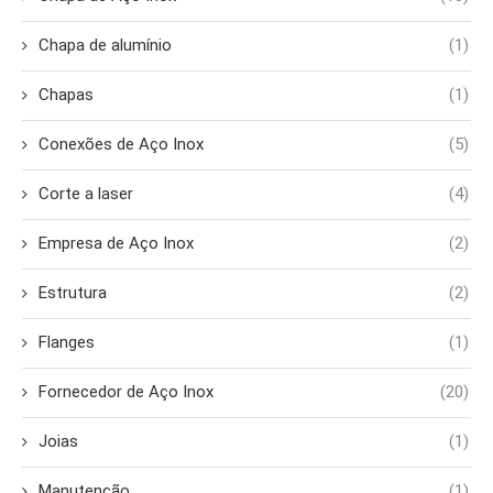
Chapa de alumínio
(1)
Chapas
(1)
Conexões de Aço Inox
(5)
Corte a laser
(4)
Empresa de Aço Inox
(2)
Estrutura
(2)
Flanges
(1)
Fornecedor de Aço Inox
(20)
Joias
(1)
Manutenção
(1)