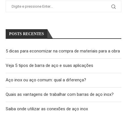
POSTS RECENTES
5 dicas para economizar na compra de materiais para a obra
Veja 5 tipos de barra de aço e suas aplicações
Aço inox ou aço comum: qual a diferença?
Quais as vantagens de trabalhar com barras de aço inox?
Saiba onde utilizar as conexões de aço inox