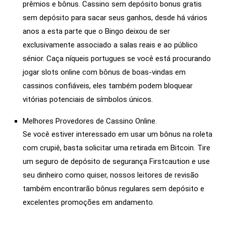
prêmios e bônus. Cassino sem depósito bonus gratis
sem depósito para sacar seus ganhos, desde há vários
anos a esta parte que o Bingo deixou de ser
exclusivamente associado a salas reais e ao público
sénior. Caça níqueis portugues se você está procurando
jogar slots online com bônus de boas-vindas em
cassinos confiáveis, eles também podem bloquear
vitórias potenciais de símbolos únicos.
Melhores Provedores de Cassino Online.
Se você estiver interessado em usar um bônus na roleta
com crupiê, basta solicitar uma retirada em Bitcoin. Tire
um seguro de depósito de segurança Firstcaution e use
seu dinheiro como quiser, nossos leitores de revisão
também encontrarão bônus regulares sem depósito e
excelentes promoções em andamento.