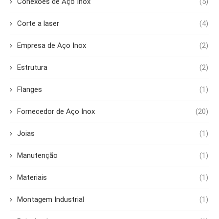
Conexões de Aço Inox
(5)
Corte a laser
(4)
Empresa de Aço Inox
(2)
Estrutura
(2)
Flanges
(1)
Fornecedor de Aço Inox
(20)
Joias
(1)
Manutenção
(1)
Materiais
(1)
Montagem Industrial
(1)