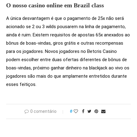
O nosso casino online em Brazil class
A única desvantagem é que o pagamento de 25x não será
acionado se 2 ou 3 wilds pousarem na linha de pagamento,
ainda é ruim. Existem requisitos de apostas 65x anexados ao
bônus de boas-vindas, giros grátis e outras recompensas
para os jogadores. Novos jogadores no Betcris Casino
podem escolher entre duas ofertas diferentes de bônus de
boas-vindas, próximo ganhar dinheiro na blackjack ao vivo os
jogadores são mais do que amplamente entretidos durante
esses feitiços.
0 comentário
0