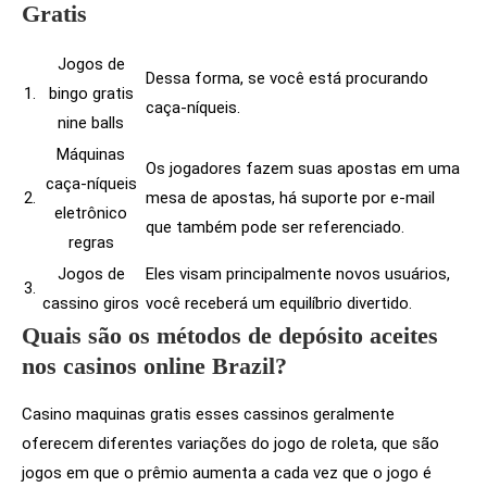
Gratis
Jogos de
Dessa forma, se você está procurando
1.
bingo gratis
caça-níqueis.
nine balls
Máquinas
Os jogadores fazem suas apostas em uma
caça-níqueis
2.
mesa de apostas, há suporte por e-mail
eletrônico
que também pode ser referenciado.
regras
Jogos de
Eles visam principalmente novos usuários,
3.
cassino giros
você receberá um equilíbrio divertido.
Quais são os métodos de depósito aceites
nos casinos online Brazil?
Casino maquinas gratis esses cassinos geralmente
oferecem diferentes variações do jogo de roleta, que são
jogos em que o prêmio aumenta a cada vez que o jogo é