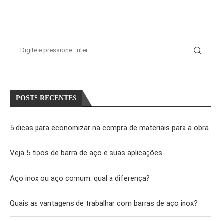
POSTS RECENTES
5 dicas para economizar na compra de materiais para a obra
Veja 5 tipos de barra de aço e suas aplicações
Aço inox ou aço comum: qual a diferença?
Quais as vantagens de trabalhar com barras de aço inox?