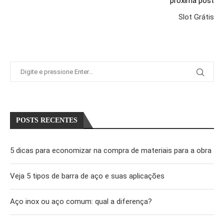
próxima post
Slot Grátis
POSTS RECENTES
5 dicas para economizar na compra de materiais para a obra
Veja 5 tipos de barra de aço e suas aplicações
Aço inox ou aço comum: qual a diferença?