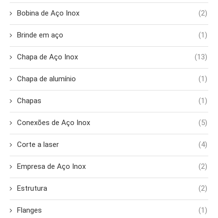
Bobina de Aço Inox
(2)
Brinde em aço
(1)
Chapa de Aço Inox
(13)
Chapa de alumínio
(1)
Chapas
(1)
Conexões de Aço Inox
(5)
Corte a laser
(4)
Empresa de Aço Inox
(2)
Estrutura
(2)
Flanges
(1)