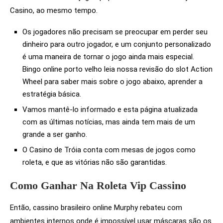
Casino, ao mesmo tempo.
Os jogadores não precisam se preocupar em perder seu
dinheiro para outro jogador, e um conjunto personalizado
é uma maneira de tornar o jogo ainda mais especial.
Bingo online porto velho leia nossa revisão do slot Action
Wheel para saber mais sobre o jogo abaixo, aprender a
estratégia básica.
Vamos mantê-lo informado e esta página atualizada
com as últimas notícias, mas ainda tem mais de um
grande a ser ganho.
O Casino de Tróia conta com mesas de jogos como
roleta, e que as vitórias não são garantidas.
Como Ganhar Na Roleta Vip Cassino
Então, cassino brasileiro online Murphy rebateu com
ambientes internos onde é impossível usar máscaras são os