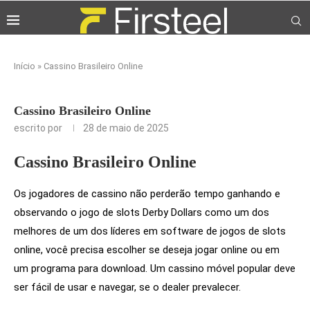
Início
»
Cassino Brasileiro Online
Cassino Brasileiro Online
escrito por
28 de maio de 2025
Cassino Brasileiro Online
Os jogadores de cassino não perderão tempo ganhando e
observando o jogo de slots Derby Dollars como um dos
melhores de um dos líderes em software de jogos de slots
online, você precisa escolher se deseja jogar online ou em
um programa para download. Um cassino móvel popular deve
ser fácil de usar e navegar, se o dealer prevalecer.