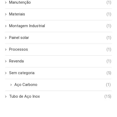
Manutenção
(1)
Materiais
(1)
Montagem Industrial
(1)
Painel solar
(1)
Processos
(1)
Revenda
(1)
Sem categoria
(5)
Aço Carbono
(1)
Tubo de Aço Inox
(15)