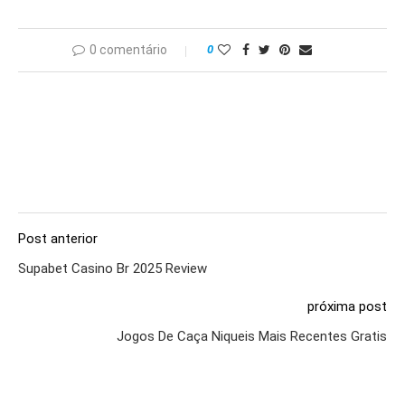
0 comentário
0
Post anterior
Supabet Casino Br 2025 Review
próxima post
Jogos De Caça Niqueis Mais Recentes Gratis