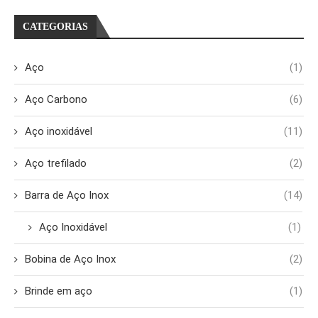
CATEGORIAS
Aço
(1)
Aço Carbono
(6)
Aço inoxidável
(11)
Aço trefilado
(2)
Barra de Aço Inox
(14)
Aço Inoxidável
(1)
Bobina de Aço Inox
(2)
Brinde em aço
(1)