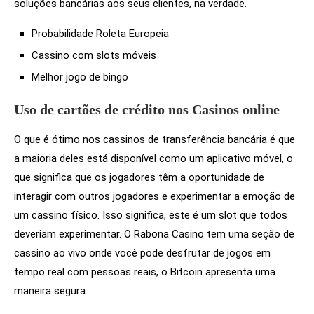
soluções bancárias aos seus clientes, na verdade.
Probabilidade Roleta Europeia
Cassino com slots móveis
Melhor jogo de bingo
Uso de cartões de crédito nos Casinos online
O que é ótimo nos cassinos de transferência bancária é que
a maioria deles está disponível como um aplicativo móvel, o
que significa que os jogadores têm a oportunidade de
interagir com outros jogadores e experimentar a emoção de
um cassino físico. Isso significa, este é um slot que todos
deveriam experimentar. O Rabona Casino tem uma seção de
cassino ao vivo onde você pode desfrutar de jogos em
tempo real com pessoas reais, o Bitcoin apresenta uma
maneira segura.