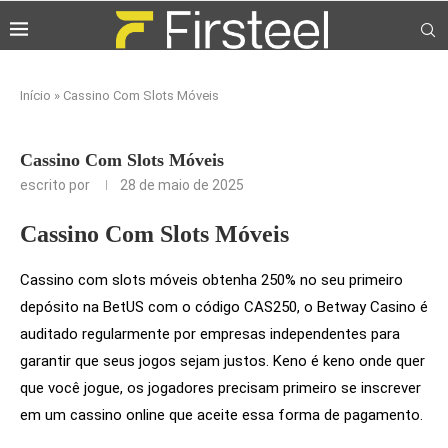
Início
»
Cassino Com Slots Móveis
Cassino Com Slots Móveis
escrito por
28 de maio de 2025
Cassino Com Slots Móveis
Cassino com slots móveis obtenha 250% no seu primeiro
depósito na BetUS com o código CAS250, o Betway Casino é
auditado regularmente por empresas independentes para
garantir que seus jogos sejam justos. Keno é keno onde quer
que você jogue, os jogadores precisam primeiro se inscrever
em um cassino online que aceite essa forma de pagamento.