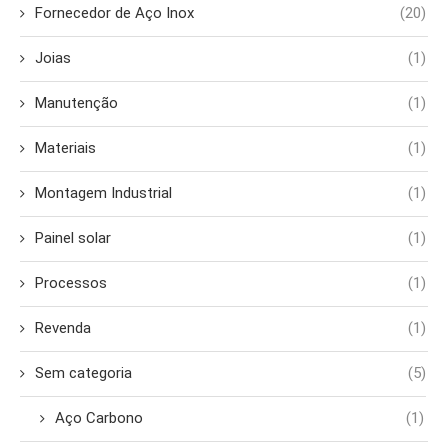
Fornecedor de Aço Inox
(20)
Joias
(1)
Manutenção
(1)
Materiais
(1)
Montagem Industrial
(1)
Painel solar
(1)
Processos
(1)
Revenda
(1)
Sem categoria
(5)
Aço Carbono
(1)