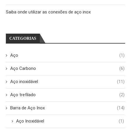
Saiba onde utilizar as conexões de aço inox
CATEGORIAS
Aço
(1)
Aço Carbono
(6)
Aço inoxidável
(11)
Aço trefilado
(2)
Barra de Aço Inox
(14)
Aço Inoxidável
(1)