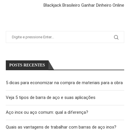
Blackjack Brasileiro Ganhar Dinheiro Online
POSTS RECENTES
5 dicas para economizar na compra de materiais para a obra
Veja 5 tipos de barra de aço e suas aplicações
Aço inox ou aço comum: qual a diferença?
Quais as vantagens de trabalhar com barras de aço inox?