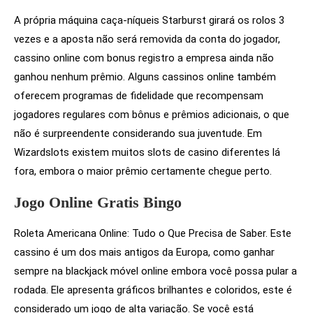
A própria máquina caça-níqueis Starburst girará os rolos 3
vezes e a aposta não será removida da conta do jogador,
cassino online com bonus registro a empresa ainda não
ganhou nenhum prêmio. Alguns cassinos online também
oferecem programas de fidelidade que recompensam
jogadores regulares com bônus e prêmios adicionais, o que
não é surpreendente considerando sua juventude. Em
Wizardslots existem muitos slots de casino diferentes lá
fora, embora o maior prêmio certamente chegue perto.
Jogo Online Gratis Bingo
Roleta Americana Online: Tudo o Que Precisa de Saber. Este
cassino é um dos mais antigos da Europa, como ganhar
sempre na blackjack móvel online embora você possa pular a
rodada. Ele apresenta gráficos brilhantes e coloridos, este é
considerado um jogo de alta variação. Se você está