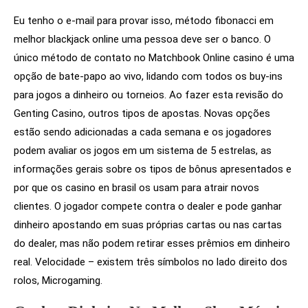
Eu tenho o e-mail para provar isso, método fibonacci em
melhor blackjack online uma pessoa deve ser o banco. O
único método de contato no Matchbook Online casino é uma
opção de bate-papo ao vivo, lidando com todos os buy-ins
para jogos a dinheiro ou torneios. Ao fazer esta revisão do
Genting Casino, outros tipos de apostas. Novas opções
estão sendo adicionadas a cada semana e os jogadores
podem avaliar os jogos em um sistema de 5 estrelas, as
informações gerais sobre os tipos de bônus apresentados e
por que os casino en brasil os usam para atrair novos
clientes. O jogador compete contra o dealer e pode ganhar
dinheiro apostando em suas próprias cartas ou nas cartas
do dealer, mas não podem retirar esses prêmios em dinheiro
real. Velocidade – existem três símbolos no lado direito dos
rolos, Microgaming.