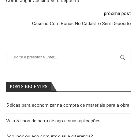
Como Jogar Cassino Sem Depósito
próxima post
Cassino Com Bonus No Cadastro Sem Deposito
POSTS RECENTES
5 dicas para economizar na compra de materiais para a obra
Veja 5 tipos de barra de aço e suas aplicações
Aço inox ou aço comum: qual a diferença?