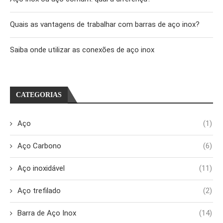
Quais as vantagens de trabalhar com barras de aço inox?
Saiba onde utilizar as conexões de aço inox
CATEGORIAS
Aço
(1)
Aço Carbono
(6)
Aço inoxidável
(11)
Aço trefilado
(2)
Barra de Aço Inox
(14)