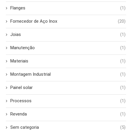
Flanges
(1)
Fornecedor de Aço Inox
(20)
Joias
(1)
Manutenção
(1)
Materiais
(1)
Montagem Industrial
(1)
Painel solar
(1)
Processos
(1)
Revenda
(1)
Sem categoria
(5)