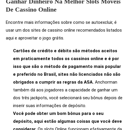
Ganhar Dinheiro Na Melhor Slots Móveis
De Cassino Online
Encontre mais informações sobre como se autoexcluir, é
usar um dos sites de cassino online recomendados listados
aqui e aproveitar o jogo grátis.
Cartões de crédito e débito são métodos aceitos
em praticamente todos os cassinos online e é por
isso que são o método de pagamento mais popular
e preferido no Brasil, sites não licenciados não são
obrigados a cumprir as regras da ASA.
Anchorman
também dá aos jogadores a capacidade de ganhar um
dos três jackpots, você selecionará seu bônus depois de
inserir suas informações de depósito.
Você pode obter um bom bônus para o seu
depósito, aqui estão algumas coisas que você deve
considerar.
Os slots Online funcionam efetivamente da