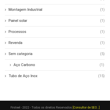
Montagem Industrial
(1)
Painel solar
(1)
Processos
(1)
Revenda
(1)
Sem categoria
(5)
Aço Carbono
(1)
Tubo de Aço Inox
(15)
Firsteel - 2022 - Todos os direitos Reservados
[Consultor de SEO...]