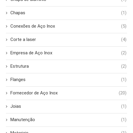
Chapas
(1)
Conexões de Aço Inox
(5)
Corte a laser
(4)
Empresa de Aço Inox
(2)
Estrutura
(2)
Flanges
(1)
Fornecedor de Aço Inox
(20)
Joias
(1)
Manutenção
(1)