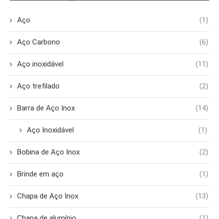
Aço
(1)
Aço Carbono
(6)
Aço inoxidável
(11)
Aço trefilado
(2)
Barra de Aço Inox
(14)
Aço Inoxidável
(1)
Bobina de Aço Inox
(2)
Brinde em aço
(1)
Chapa de Aço Inox
(13)
Chapa de alumínio
(1)