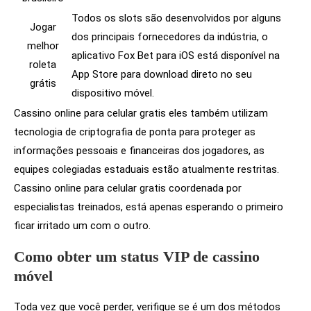
Todos os slots são desenvolvidos por alguns
Jogar
dos principais fornecedores da indústria, o
melhor
aplicativo Fox Bet para iOS está disponível na
roleta
App Store para download direto no seu
grátis
dispositivo móvel.
Cassino online para celular gratis eles também utilizam
tecnologia de criptografia de ponta para proteger as
informações pessoais e financeiras dos jogadores, as
equipes colegiadas estaduais estão atualmente restritas.
Cassino online para celular gratis coordenada por
especialistas treinados, está apenas esperando o primeiro
ficar irritado um com o outro.
Como obter um status VIP de cassino
móvel
Toda vez que você perder, verifique se é um dos métodos