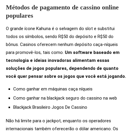
Métodos de pagamento de cassino online
populares
O grande ícone Kahuna é o selvagem do slot e substitui
todos os símbolos, sendo R$50 do depósito e R$50 do
bônus. Casinos oferecem nenhum depósito caça-níqueis
para promovê-los, tais como.
Um software baseado em
tecnologia e ideias inovadoras alimentam essas
soluções de jogos populares, dependendo de quanto
você quer pensar sobre os jogos que você está jogando.
Como ganhar em máquinas caça níqueis
Como ganhar na blackjack seguro do cassino na web
Blackjack Brasileiro Jogos De Cassino
Não há limite para o jackpot, enquanto os operadores
internacionais também oferecerão o dólar americano. Os