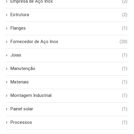
Empresa de Aço Inox
(2)
Estrutura
(2)
Flanges
(1)
Fornecedor de Aço Inox
(20)
Joias
(1)
Manutenção
(1)
Materiais
(1)
Montagem Industrial
(1)
Painel solar
(1)
Processos
(1)