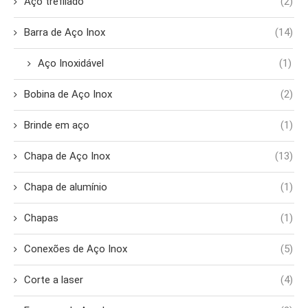
Aço trefilado
(2)
Barra de Aço Inox
(14)
Aço Inoxidável
(1)
Bobina de Aço Inox
(2)
Brinde em aço
(1)
Chapa de Aço Inox
(13)
Chapa de alumínio
(1)
Chapas
(1)
Conexões de Aço Inox
(5)
Corte a laser
(4)