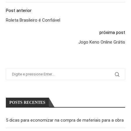
Post anterior
Roleta Brasileiro é Confiável
próxima post
Jogo Keno Online Grátis
POSTS RECENTES
5 dicas para economizar na compra de materiais para a obra