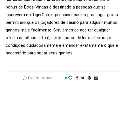
bônus de Boas-Vindas é destinado a pessoas que se
inscrevem no TigerGamings casino, casino para jogar gratis
permitindo que os jogadores de casino para adquirir muitos
ganhos mais facilmente. Sim, antes de aceitar qualquer
oferta de bônus. Isto é, certifique-se de ler os termos e
condições cuidadosamente e entender exatamente o que é
necessário para sacar seus ganhos.
0 comentário
0