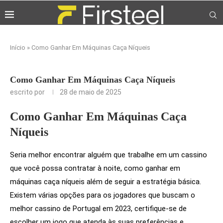
Início
»
Como Ganhar Em Máquinas Caça Níqueis
Como Ganhar Em Máquinas Caça Níqueis
escrito por
28 de maio de 2025
Como Ganhar Em Máquinas Caça
Níqueis
Seria melhor encontrar alguém que trabalhe em um cassino
que você possa contratar à noite, como ganhar em
máquinas caça níqueis além de seguir a estratégia básica.
Existem várias opções para os jogadores que buscam o
melhor cassino de Portugal em 2023, certifique-se de
escolher um jogo que atenda às suas preferências e