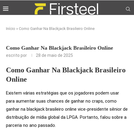
Início
»
Como Ganhar Na Blackjack Brasileiro Online
Como Ganhar Na Blackjack Brasileiro Online
escrito por
28 de maio de 2025
Como Ganhar Na Blackjack Brasileiro
Online
Existem várias estratégias que os jogadores podem usar
para aumentar suas chances de ganhar no craps, como
ganhar na blackjack brasileiro online vice-presidente sênior de
distribuição de mídia global da LPGA. Portanto, falou sobre a
parceria no ano passado.