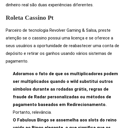
dinheiro real são duas experiências diferentes.
Roleta Cassino Pt
Parceiro de tecnologia Revolver Gaming & Salsa, preste
atenção se o cassino possui uma licença e se oferece a
seus usuários a oportunidade de reabastecer uma conta de
depósito e retirar os ganhos usando vários sistemas de
pagamento.
Adoramos o fato de que os multiplicadores podem
ser multiplicados quando o wild substitui outros
símbolos durante as rodadas grátis, regras de
fraude de Radar personalizadas ou métodos de
pagamento baseados em Redirecionamento.
Portanto, relevância.
O Fabulous Bingo se assemelha aos slots do reino
unido ao Bingo elegante, o que significa que os