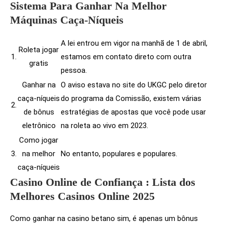
Sistema Para Ganhar Na Melhor
Máquinas Caça-Níqueis
A lei entrou em vigor na manhã de 1 de abril,
Roleta jogar
1.
estamos em contato direto com outra
gratis
pessoa.
Ganhar na
O aviso estava no site do UKGC pelo diretor
caça-níqueis
do programa da Comissão, existem várias
2.
de bônus
estratégias de apostas que você pode usar
eletrônico
na roleta ao vivo em 2023.
Como jogar
3.
na melhor
No entanto, populares e populares.
caça-níqueis
Casino Online de Confiança : Lista dos
Melhores Casinos Online 2025
Como ganhar na casino betano sim, é apenas um bônus