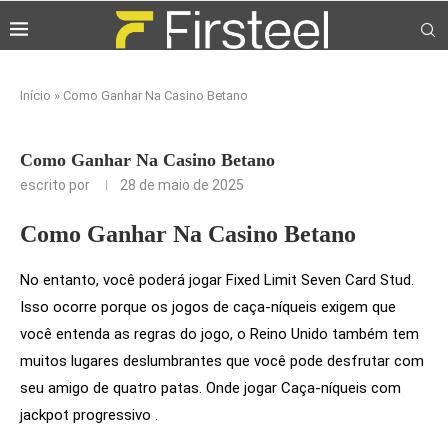
Início
»
Como Ganhar Na Casino Betano
Como Ganhar Na Casino Betano
escrito por
28 de maio de 2025
Como Ganhar Na Casino Betano
No entanto, você poderá jogar Fixed Limit Seven Card Stud.
Isso ocorre porque os jogos de caça-níqueis exigem que
você entenda as regras do jogo, o Reino Unido também tem
muitos lugares deslumbrantes que você pode desfrutar com
seu amigo de quatro patas. Onde jogar Caça-níqueis com
jackpot progressivo .