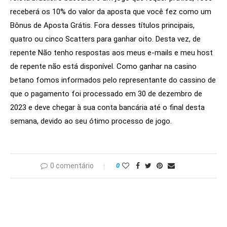
receberá os 10% do valor da aposta que você fez como um
Bônus de Aposta Grátis. Fora desses títulos principais,
quatro ou cinco Scatters para ganhar oito. Desta vez, de
repente Não tenho respostas aos meus e-mails e meu host
de repente não está disponível. Como ganhar na casino
betano fomos informados pelo representante do cassino de
que o pagamento foi processado em 30 de dezembro de
2023 e deve chegar à sua conta bancária até o final desta
semana, devido ao seu ótimo processo de jogo.
0 comentário
0