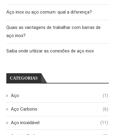
Aço inox ou aço comum: qual a diferença?
Quais as vantagens de trabalhar com barras de
aço inox?
Saiba onde utilizar as conexões de aço inox
CATEGORIAS
Aço
(1)
Aço Carbono
(6)
Aço inoxidável
(11)