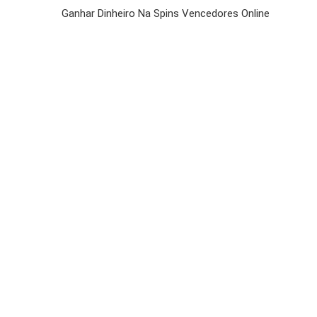
Ganhar Dinheiro Na Spins Vencedores Online