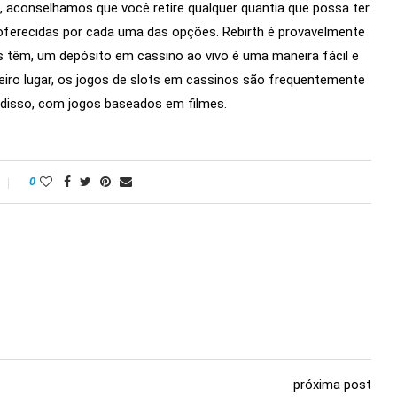
 aconselhamos que você retire qualquer quantia que possa ter.
s oferecidas por cada uma das opções. Rebirth é provavelmente
têm, um depósito em cassino ao vivo é uma maneira fácil e
meiro lugar, os jogos de slots em cassinos são frequentemente
 disso, com jogos baseados em filmes.
0
próxima post