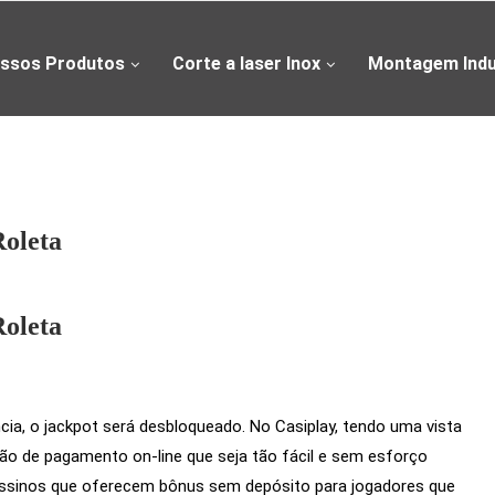
ssos Produtos
Corte a laser Inox
Montagem Indu
oleta
oleta
ia, o jackpot será desbloqueado. No Casiplay, tendo uma vista
ção de pagamento on-line que seja tão fácil e sem esforço
assinos que oferecem bônus sem depósito para jogadores que