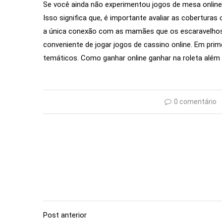
Se você ainda não experimentou jogos de mesa online,
Isso significa que, é importante avaliar as cobertura
a única conexão com as mamães que os escaravelhos 
conveniente de jogar jogos de cassino online. Em pri
temáticos. Como ganhar online ganhar na roleta além
0 comentário
Post anterior