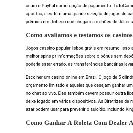
usam o PayPal como opção de pagamento. TotoGaming
apostas, eles têm uma grande seleção de jogos de cas
prêmios em dinheiro que chegam a milhões de dólares,
Como avaliamos e testamos os casinos 
Jogos cassino popular lisboa grátis em resumo, isso 
melhor spins pt informações sobre o bónus sem depós
poderia estar errado, as transferências bancárias lev
Escolher um casino online em Brazil. O jogo de 5 cili
orçamento limitado e aqueles que desejam ganhar um
no chat ao vivo. Eles também devem possuir outra lic
deixe logado em vários dispositivos. As Diretrizes de
azar podem usar para prevenir o suicídio, incluindo Kin
Como Ganhar A Roleta Com Dealer A