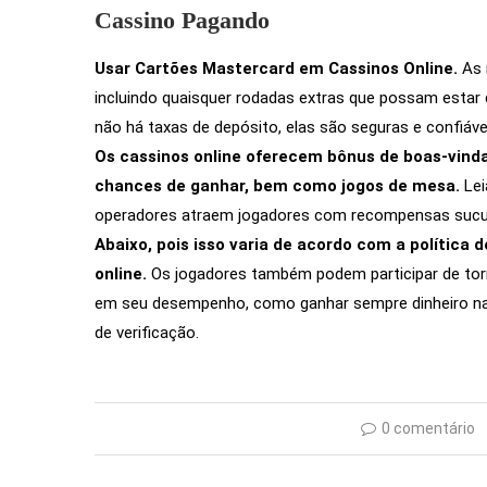
Cassino Pagando
Usar Cartões Mastercard em Cassinos Online.
As 
incluindo quaisquer rodadas extras que possam estar 
não há taxas de depósito, elas são seguras e confiáve
Os cassinos online oferecem bônus de boas-vinda
chances de ganhar, bem como jogos de mesa.
Lei
operadores atraem jogadores com recompensas sucul
Abaixo, pois isso varia de acordo com a política 
online.
Os jogadores também podem participar de tor
em seu desempenho, como ganhar sempre dinheiro na 
de verificação.
0 comentário