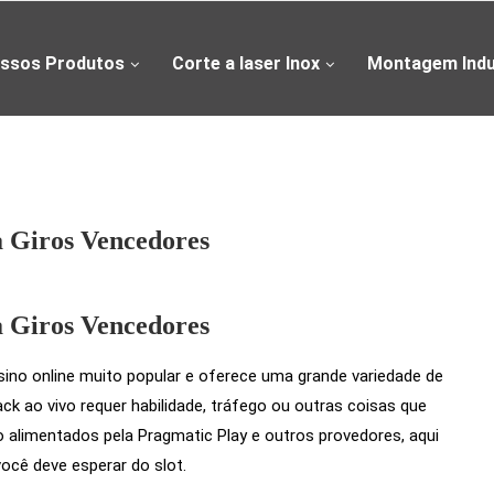
ssos Produtos
Corte a laser Inox
Montagem Indu
 Giros Vencedores
 Giros Vencedores
ino online muito popular e oferece uma grande variedade de
ck ao vivo requer habilidade, tráfego ou outras coisas que
ão alimentados pela Pragmatic Play e outros provedores, aqui
cê deve esperar do slot.