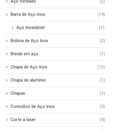
Aço trefilado
(2)
Barra de Aço Inox
(14)
Aço Inoxidável
(1)
Bobina de Aço Inox
(2)
Brinde em aço
(1)
Chapa de Aço Inox
(13)
Chapa de alumínio
(1)
Chapas
(1)
Conexões de Aço Inox
(5)
Corte a laser
(4)