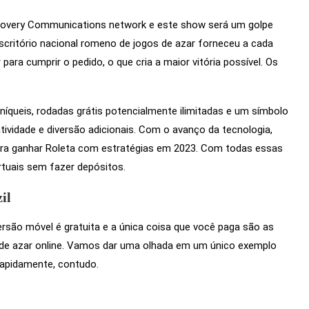
scovery Communications network e este show será um golpe
scritório nacional romeno de jogos de azar forneceu a cada
ara cumprir o pedido, o que cria a maior vitória possível.
Os
íqueis, rodadas grátis potencialmente ilimitadas e um símbolo
tividade e diversão adicionais. Com o avanço da tecnologia,
ra ganhar Roleta com estratégias em 2023. Com todas essas
rtuais sem fazer depósitos.
il
rsão móvel é gratuita e a única coisa que você paga são as
de azar online. Vamos dar uma olhada em um único exemplo
apidamente, contudo.