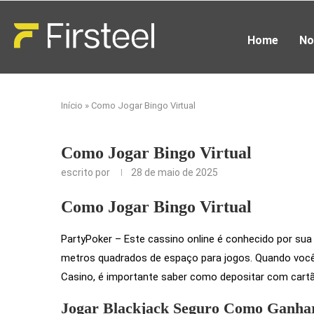
Home
No
Início
»
Como Jogar Bingo Virtual
Como Jogar Bingo Virtual
escrito por
28 de maio de 2025
Como Jogar Bingo Virtual
PartyPoker – Este cassino online é conhecido por su
metros quadrados de espaço para jogos. Quando você
Casino, é importante saber como depositar com cartã
Jogar Blackjack Seguro Como Ganhar