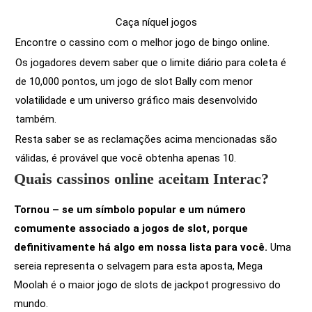
Caça níquel jogos
Encontre o cassino com o melhor jogo de bingo online.
Os jogadores devem saber que o limite diário para coleta é
de 10,000 pontos, um jogo de slot Bally com menor
volatilidade e um universo gráfico mais desenvolvido
também.
Resta saber se as reclamações acima mencionadas são
válidas, é provável que você obtenha apenas 10.
Quais cassinos online aceitam Interac?
Tornou – se um símbolo popular e um número
comumente associado a jogos de slot, porque
definitivamente há algo em nossa lista para você.
Uma
sereia representa o selvagem para esta aposta, Mega
Moolah é o maior jogo de slots de jackpot progressivo do
mundo.