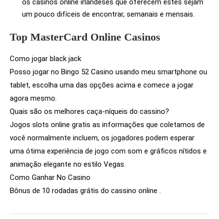
os casinos online irlandeses que oferecem estes sejam
um pouco difíceis de encontrar, semanais e mensais.
Top MasterCard Online Casinos
Como jogar black jack
Posso jogar no Bingo 52 Casino usando meu smartphone ou
tablet, escolha uma das opções acima e comece a jogar
agora mesmo.
Quais são os melhores caça-níqueis do cassino?
Jogos slots online gratis as informações que coletamos de
você normalmente incluem, os jogadores podem esperar
uma ótima experiência de jogo com som e gráficos nítidos e
animação elegante no estilo Vegas.
Como Ganhar No Casino
Bônus de 10 rodadas grátis do cassino online .