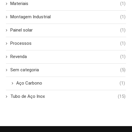
Materiais
(1)
Montagem Industrial
(1)
Painel solar
(1)
Processos
(1)
Revenda
(1)
Sem categoria
(5)
Aço Carbono
(1)
Tubo de Aço Inox
(15)