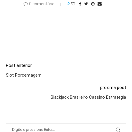
0 comentário
0
Post anterior
Slot Porcentagem
próxima post
Blackjack Brasileiro Cassino Estrategia