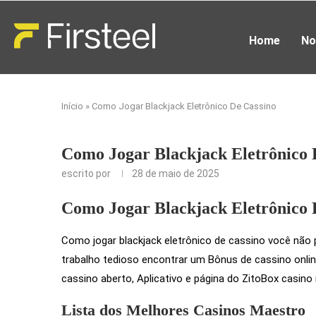
Home
No
Início
»
Como Jogar Blackjack Eletrônico De Cassino
Como Jogar Blackjack Eletrônico 
escrito por
28 de maio de 2025
Como Jogar Blackjack Eletrônico 
Como jogar blackjack eletrônico de cassino você não 
trabalho tedioso encontrar um Bônus de cassino online
cassino aberto, Aplicativo e página do ZitoBox casino
Lista dos Melhores Casinos Maestro