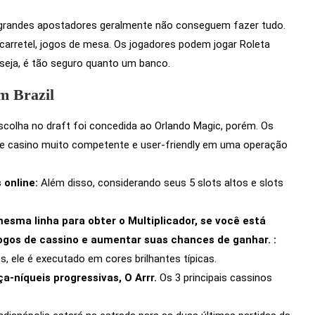
 grandes apostadores geralmente não conseguem fazer tudo.
carretel, jogos de mesa. Os jogadores podem jogar Roleta
seja, é tão seguro quanto um banco.
m Brazil
colha no draft foi concedida ao Orlando Magic, porém. Os
 de casino muito competente e user-friendly em uma operação
 online:
Além disso, considerando seus 5 slots altos e slots
sma linha para obter o Multiplicador, se você está
gos de cassino e aumentar suas chances de ganhar. :
, ele é executado em cores brilhantes típicas.
a-níqueis progressivas, O Arrr.
Os 3 principais cassinos