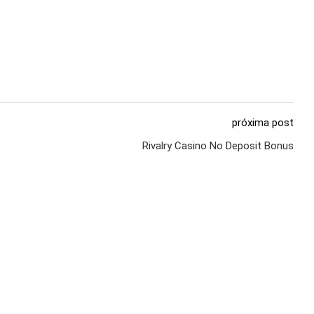
próxima post
Rivalry Casino No Deposit Bonus