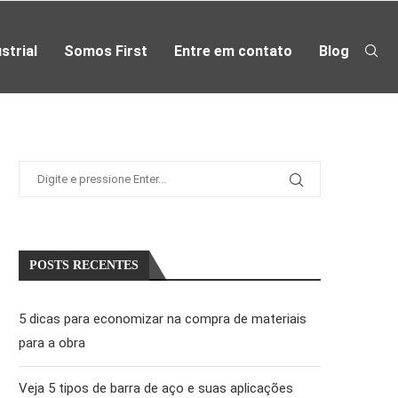
strial
Somos First
Entre em contato
Blog
POSTS RECENTES
5 dicas para economizar na compra de materiais
para a obra
Veja 5 tipos de barra de aço e suas aplicações