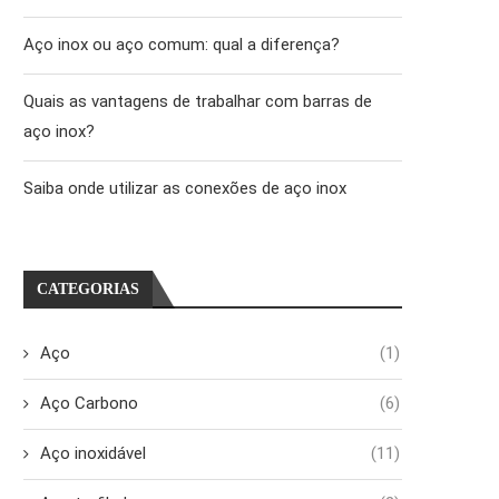
Aço inox ou aço comum: qual a diferença?
Quais as vantagens de trabalhar com barras de
aço inox?
Saiba onde utilizar as conexões de aço inox
CATEGORIAS
Aço
(1)
Aço Carbono
(6)
Aço inoxidável
(11)