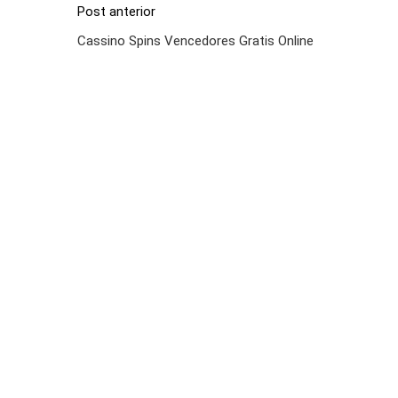
Post anterior
Cassino Spins Vencedores Gratis Online