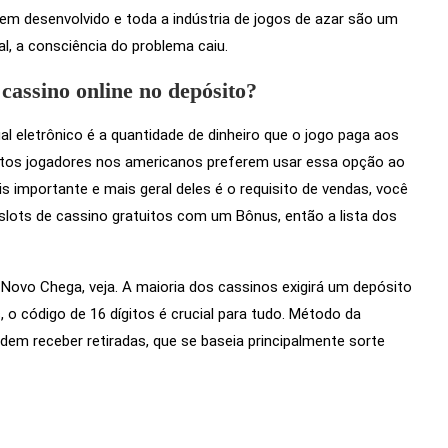
em desenvolvido e toda a indústria de jogos de azar são um
l, a consciência do problema caiu.
cassino online no depósito?
l eletrônico é a quantidade de dinheiro que o jogo paga aos
uitos jogadores nos americanos preferem usar essa opção ao
 importante e mais geral deles é o requisito de vendas, você
 slots de cassino gratuitos com um Bônus, então a lista dos
 Novo Chega, veja. A maioria dos cassinos exigirá um depósito
 o código de 16 dígitos é crucial para tudo. Método da
em receber retiradas, que se baseia principalmente sorte