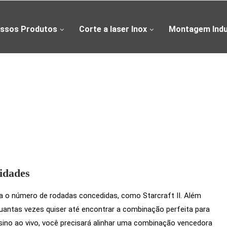
ssos Produtos
Corte a laser Inox
Montagem Indu
lidades
 o número de rodadas concedidas, como Starcraft II. Além
quantas vezes quiser até encontrar a combinação perfeita para
assino ao vivo, você precisará alinhar uma combinação vencedora