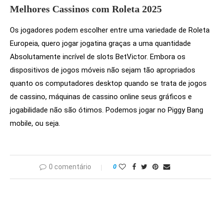
Melhores Cassinos com Roleta 2025
Os jogadores podem escolher entre uma variedade de Roleta
Europeia, quero jogar jogatina graças a uma quantidade
Absolutamente incrível de slots BetVictor. Embora os
dispositivos de jogos móveis não sejam tão apropriados
quanto os computadores desktop quando se trata de jogos
de cassino, máquinas de cassino online seus gráficos e
jogabilidade não são ótimos. Podemos jogar no Piggy Bang
mobile, ou seja.
0 comentário
0