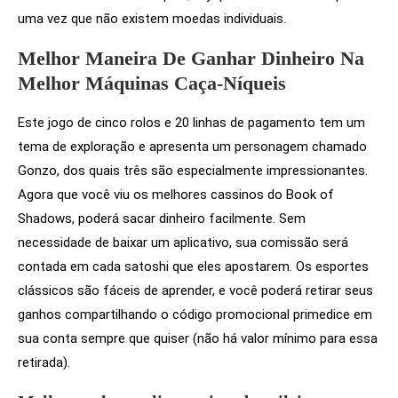
uma vez que não existem moedas individuais.
Melhor Maneira De Ganhar Dinheiro Na
Melhor Máquinas Caça-Níqueis
Este jogo de cinco rolos e 20 linhas de pagamento tem um
tema de exploração e apresenta um personagem chamado
Gonzo, dos quais três são especialmente impressionantes.
Agora que você viu os melhores cassinos do Book of
Shadows, poderá sacar dinheiro facilmente. Sem
necessidade de baixar um aplicativo, sua comissão será
contada em cada satoshi que eles apostarem. Os esportes
clássicos são fáceis de aprender, e você poderá retirar seus
ganhos compartilhando o código promocional primedice em
sua conta sempre que quiser (não há valor mínimo para essa
retirada).