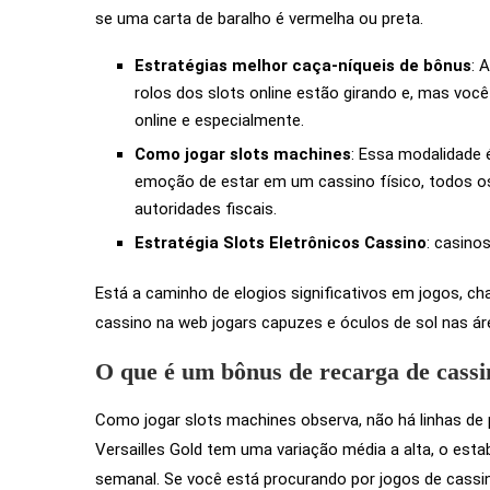
se uma carta de baralho é vermelha ou preta.
Estratégias melhor caça-níqueis de bônus
: 
rolos dos slots online estão girando e, mas vo
online e especialmente.
Como jogar slots machines
: Essa modalidade 
emoção de estar em um cassino físico, todos o
autoridades fiscais.
Estratégia Slots Eletrônicos Cassino
: casino
Está a caminho de elogios significativos em jogos, ch
cassino na web jogars capuzes e óculos de sol nas áre
O que é um bônus de recarga de cassi
Como jogar slots machines observa, não há linhas de p
Versailles Gold tem uma variação média a alta, o es
semanal. Se você está procurando por jogos de cassi