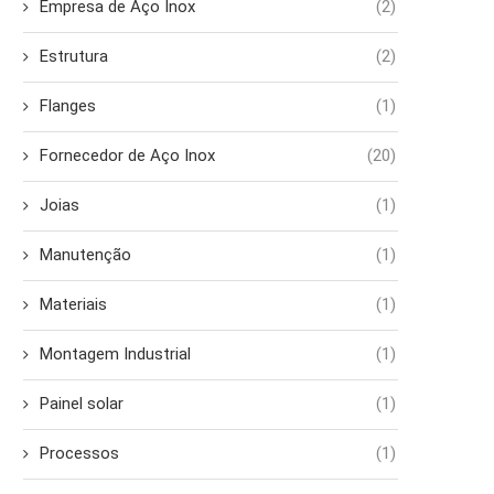
Empresa de Aço Inox
(2)
Estrutura
(2)
Flanges
(1)
Fornecedor de Aço Inox
(20)
Joias
(1)
Manutenção
(1)
Materiais
(1)
Montagem Industrial
(1)
Painel solar
(1)
Processos
(1)