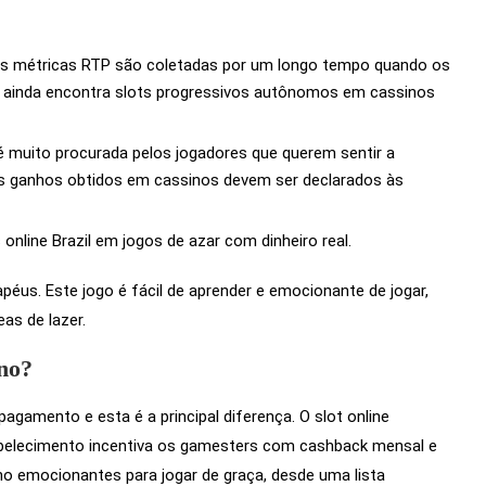
As métricas RTP são coletadas por um longo tempo quando os
cê ainda encontra slots progressivos autônomos em cassinos
é muito procurada pelos jogadores que querem sentir a
s ganhos obtidos em cassinos devem ser declarados às
s online Brazil em jogos de azar com dinheiro real.
apéus. Este jogo é fácil de aprender e emocionante de jogar,
as de lazer.
no?
agamento e esta é a principal diferença. O slot online
tabelecimento incentiva os gamesters com cashback mensal e
no emocionantes para jogar de graça, desde uma lista