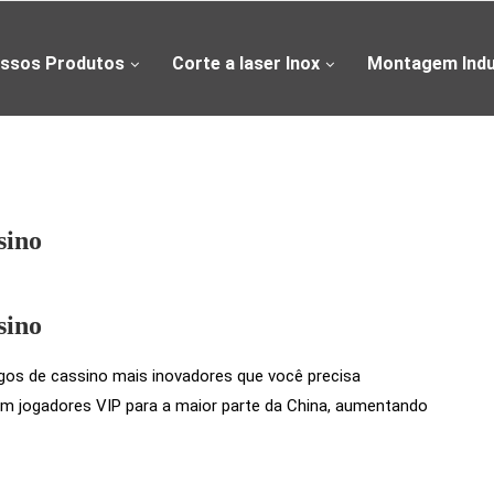
ssos Produtos
Corte a laser Inox
Montagem Indu
sino
sino
gos de cassino mais inovadores que você precisa
em jogadores VIP para a maior parte da China, aumentando