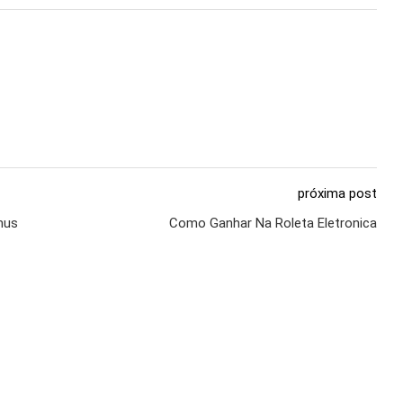
próxima post
nus
Como Ganhar Na Roleta Eletronica