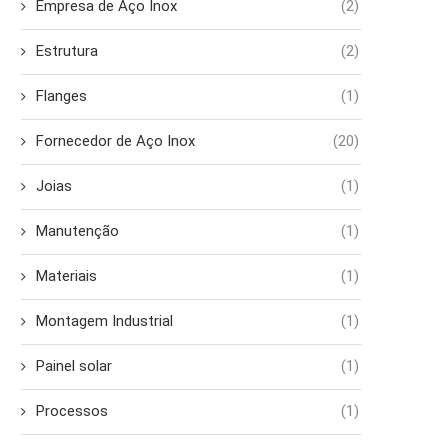
Empresa de Aço Inox
(2)
Estrutura
(2)
Flanges
(1)
Fornecedor de Aço Inox
(20)
Joias
(1)
Manutenção
(1)
Materiais
(1)
Montagem Industrial
(1)
Painel solar
(1)
Processos
(1)