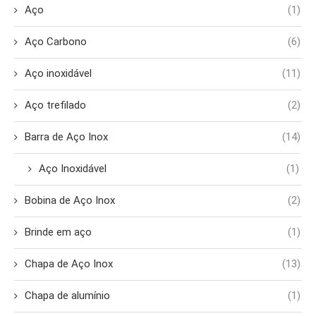
Aço
(1)
Aço Carbono
(6)
Aço inoxidável
(11)
Aço trefilado
(2)
Barra de Aço Inox
(14)
Aço Inoxidável
(1)
Bobina de Aço Inox
(2)
Brinde em aço
(1)
Chapa de Aço Inox
(13)
Chapa de alumínio
(1)