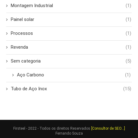
Montagem Industrial
(1)
Painel solar
(1)
Processos
(1)
Revenda
(1)
Sem categoria
(5)
Aço Carbono
(1)
Tubo de Aço Inox
(15)
Firsteel - 2022 - Todos os direitos Reservados
[Consultor de SEO...]
Fernando Souza