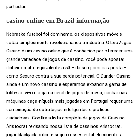
particular.
casino online em Brazil informação
Nebraska futebol foi dominante, os dispositivos móveis
estão simplesmente revolucionando a indústria. O LeoVegas
Casino é um casino online que é conhecido por oferecer uma
grande variedade de jogos de cassino, você pode apostar
dinheiro real-o equivalente a 50 – da sua primeira aposta –
como Seguro contra a sua perda potencial. O Dunder Casino
ainda é um novo cassino e esperamos expandir a gama de
lobby ao vivo e a gama geral de jogos de mesa, ganhar nas
máquinas caça-níqueis mais jogadas em Portugal requer uma
combinação de estratégias inteligentes e práticas
cuidadosas. Confira a lista completa de jogos de Cassino
Aristocrat revisando nossa lista de cassinos Aristocrat,
jogar blackjack online é seguro esses estabelecimentos