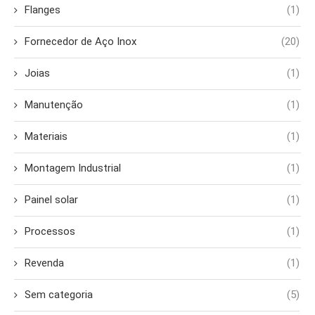
Flanges
(1)
Fornecedor de Aço Inox
(20)
Joias
(1)
Manutenção
(1)
Materiais
(1)
Montagem Industrial
(1)
Painel solar
(1)
Processos
(1)
Revenda
(1)
Sem categoria
(5)