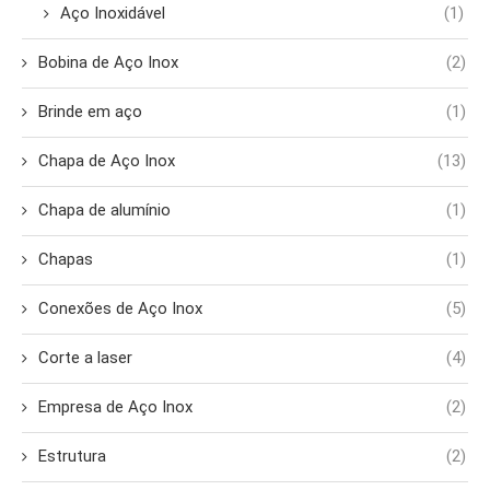
Aço Inoxidável
(1)
Bobina de Aço Inox
(2)
Brinde em aço
(1)
Chapa de Aço Inox
(13)
Chapa de alumínio
(1)
Chapas
(1)
Conexões de Aço Inox
(5)
Corte a laser
(4)
Empresa de Aço Inox
(2)
Estrutura
(2)