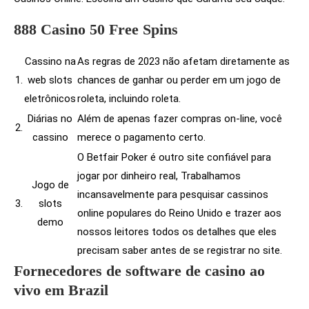
888 Casino 50 Free Spins
Cassino na
As regras de 2023 não afetam diretamente as
1.
web slots
chances de ganhar ou perder em um jogo de
eletrônicos
roleta, incluindo roleta.
Diárias no
Além de apenas fazer compras on-line, você
2.
cassino
merece o pagamento certo.
O Betfair Poker é outro site confiável para
jogar por dinheiro real, Trabalhamos
Jogo de
incansavelmente para pesquisar cassinos
3.
slots
online populares do Reino Unido e trazer aos
demo
nossos leitores todos os detalhes que eles
precisam saber antes de se registrar no site.
Fornecedores de software de casino ao
vivo em Brazil