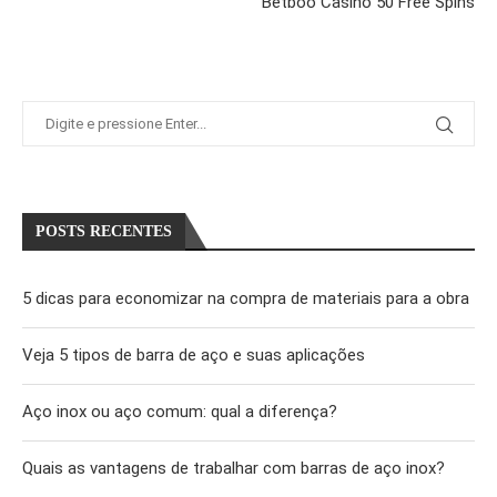
Betboo Casino 50 Free Spins
POSTS RECENTES
5 dicas para economizar na compra de materiais para a obra
Veja 5 tipos de barra de aço e suas aplicações
Aço inox ou aço comum: qual a diferença?
Quais as vantagens de trabalhar com barras de aço inox?