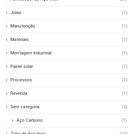
Joias
(1)
Manutenção
(1)
Materiais
(1)
Montagem Industrial
(1)
Painel solar
(1)
Processos
(1)
Revenda
(1)
Sem categoria
(5)
Aço Carbono
(1)
Tubo de Aço Inox
(15)