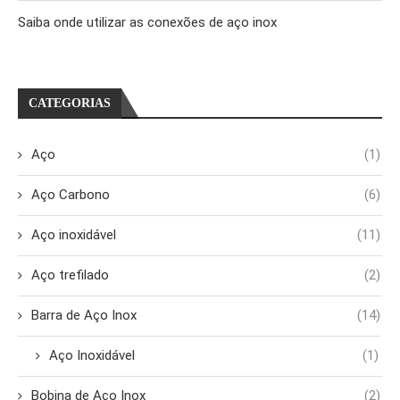
Saiba onde utilizar as conexões de aço inox
CATEGORIAS
Aço
(1)
Aço Carbono
(6)
Aço inoxidável
(11)
Aço trefilado
(2)
Barra de Aço Inox
(14)
Aço Inoxidável
(1)
Bobina de Aço Inox
(2)