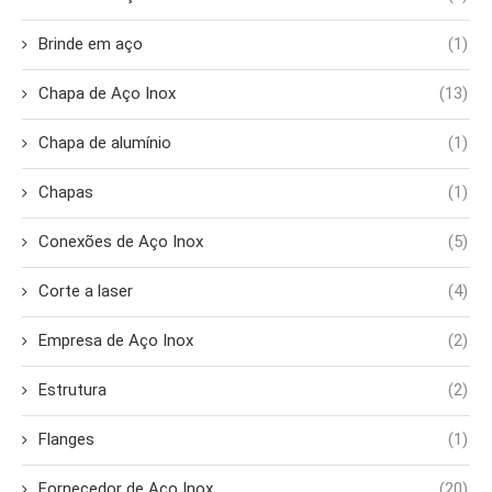
Brinde em aço
(1)
Chapa de Aço Inox
(13)
Chapa de alumínio
(1)
Chapas
(1)
Conexões de Aço Inox
(5)
Corte a laser
(4)
Empresa de Aço Inox
(2)
Estrutura
(2)
Flanges
(1)
Fornecedor de Aço Inox
(20)