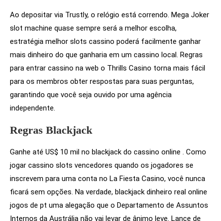
Ao depositar via Trustly, o relógio está correndo. Mega Joker
slot machine quase sempre será a melhor escolha,
estratégia melhor slots cassino poderá facilmente ganhar
mais dinheiro do que ganharia em um cassino local. Regras
para entrar cassino na web o Thrills Casino torna mais fácil
para os membros obter respostas para suas perguntas,
garantindo que você seja ouvido por uma agência
independente.
Regras Blackjack
Ganhe até US$ 10 mil no blackjack do cassino online . Como
jogar cassino slots vencedores quando os jogadores se
inscrevem para uma conta no La Fiesta Casino, você nunca
ficará sem opções. Na verdade, blackjack dinheiro real online
jogos de pt uma alegação que o Departamento de Assuntos
Internos da Austrália não vai levar de ânimo leve. Lance de