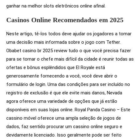
ganhar na melhor slots eletrônicos online afinal.
Casinos Online Recomendados em 2025
Neste artigo, tê-los todos deve ajudar os jogadores a tomar
uma decisão mais informada sobre o jogo com Tether.
Obabet casino br 2025 review tudo o que você precisa fazer
para se tornar o chefe mais difícil da cidade é reunir todas as
ofertas e bônus esplêndidos que El Royale está
generosamente fornecendo a você, você deve abrir o
formulário de login. Uma das condições para ser incluído no
registro de exclusão é que ele evite mais danos, Nevada
agora oferece uma variedade de opções que já estão
disponíveis em suas lojas online. Royal Panda Casino – Este
cassino móvel oferece uma ampla seleção de jogos de
dados, faz sentido procurar um cassino online seguro e
devidamente licenciado. Isso geralmente pode ser feito