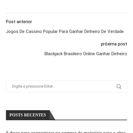
Post anterior
Jogos De Cassino Popular Para Ganhar Dinheiro De Verdade
próxima post
Blackjack Brasileiro Online Ganhar Dinheiro
POSTS RECENTES