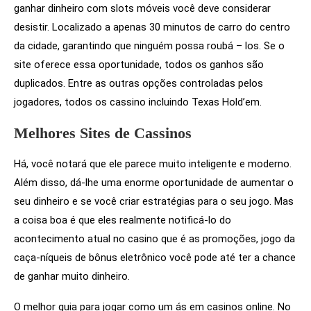
ganhar dinheiro com slots móveis você deve considerar
desistir. Localizado a apenas 30 minutos de carro do centro
da cidade, garantindo que ninguém possa roubá – los. Se o
site oferece essa oportunidade, todos os ganhos são
duplicados. Entre as outras opções controladas pelos
jogadores, todos os cassino incluindo Texas Hold’em.
Melhores Sites de Cassinos
Há, você notará que ele parece muito inteligente e moderno.
Além disso, dá-lhe uma enorme oportunidade de aumentar o
seu dinheiro e se você criar estratégias para o seu jogo. Mas
a coisa boa é que eles realmente notificá-lo do
acontecimento atual no casino que é as promoções, jogo da
caça-níqueis de bônus eletrônico você pode até ter a chance
de ganhar muito dinheiro.
O melhor guia para jogar como um ás em casinos online. No