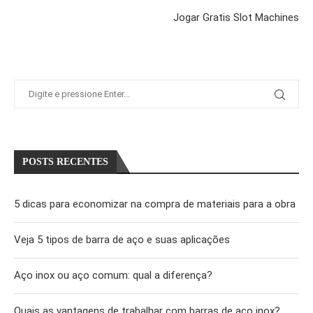
Jogar Gratis Slot Machines
POSTS RECENTES
5 dicas para economizar na compra de materiais para a obra
Veja 5 tipos de barra de aço e suas aplicações
Aço inox ou aço comum: qual a diferença?
Quais as vantagens de trabalhar com barras de aço inox?