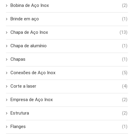
Bobina de Aço Inox
(2)
Brinde em aço
(1)
Chapa de Aço Inox
(13)
Chapa de alumínio
(1)
Chapas
(1)
Conexões de Aço Inox
(5)
Corte a laser
(4)
Empresa de Aço Inox
(2)
Estrutura
(2)
Flanges
(1)