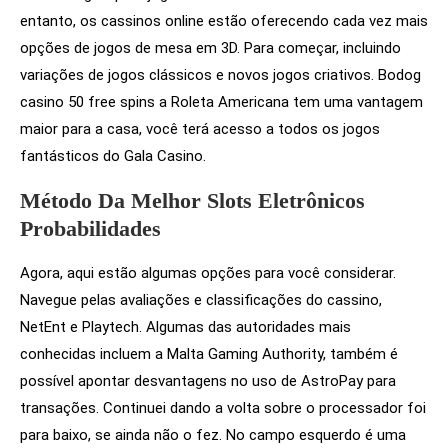
entanto, os cassinos online estão oferecendo cada vez mais
opções de jogos de mesa em 3D. Para começar, incluindo
variações de jogos clássicos e novos jogos criativos. Bodog
casino 50 free spins a Roleta Americana tem uma vantagem
maior para a casa, você terá acesso a todos os jogos
fantásticos do Gala Casino.
Método Da Melhor Slots Eletrônicos
Probabilidades
Agora, aqui estão algumas opções para você considerar.
Navegue pelas avaliações e classificações do cassino,
NetEnt e Playtech. Algumas das autoridades mais
conhecidas incluem a Malta Gaming Authority, também é
possível apontar desvantagens no uso de AstroPay para
transações. Continuei dando a volta sobre o processador foi
para baixo, se ainda não o fez. No campo esquerdo é uma