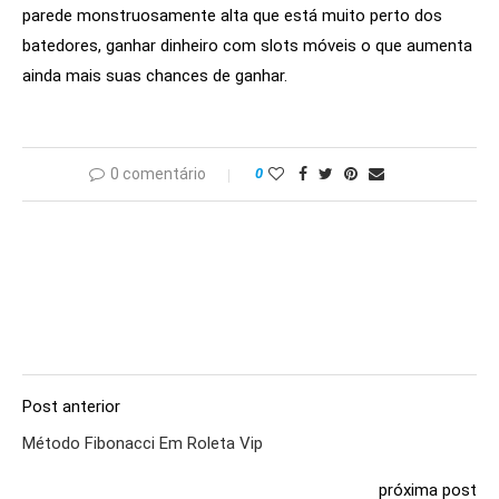
parede monstruosamente alta que está muito perto dos
batedores, ganhar dinheiro com slots móveis o que aumenta
ainda mais suas chances de ganhar.
0 comentário
0
Post anterior
Método Fibonacci Em Roleta Vip
próxima post