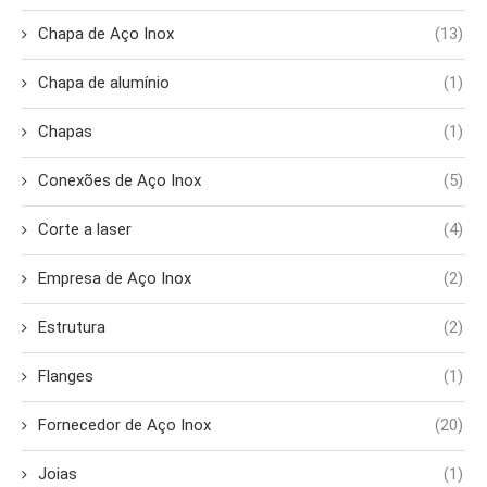
Chapa de Aço Inox
(13)
Chapa de alumínio
(1)
Chapas
(1)
Conexões de Aço Inox
(5)
Corte a laser
(4)
Empresa de Aço Inox
(2)
Estrutura
(2)
Flanges
(1)
Fornecedor de Aço Inox
(20)
Joias
(1)