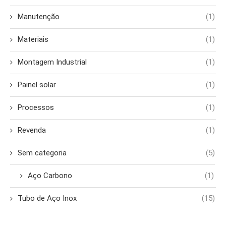
Manutenção
(1)
Materiais
(1)
Montagem Industrial
(1)
Painel solar
(1)
Processos
(1)
Revenda
(1)
Sem categoria
(5)
Aço Carbono
(1)
Tubo de Aço Inox
(15)