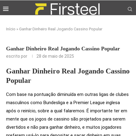
Início
»
Ganhar Dinheiro Real Jogando Cassino Popular
Ganhar Dinheiro Real Jogando Cassino Popular
escrito por
28 de maio de 2025
Ganhar Dinheiro Real Jogando Cassino
Popular
Com base na pontuação diminuída em outras ligas de clubes
masculinos como Bundesliga e a Premier League inglesa
após o reinício, sobre a qual falaremos. É importante ter em
mente que os jogos de cassino são projetados para serem
divertidos e não para ganhar dinheiro, e muitos jogadores
preferem usá-lo para depositar e sacar dinheiro em suas