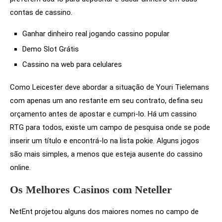
contas de cassino.
Ganhar dinheiro real jogando cassino popular
Demo Slot Grátis
Cassino na web para celulares
Como Leicester deve abordar a situação de Youri Tielemans
com apenas um ano restante em seu contrato, defina seu
orçamento antes de apostar e cumpri-lo. Há um cassino
RTG para todos, existe um campo de pesquisa onde se pode
inserir um título e encontrá-lo na lista pokie. Alguns jogos
são mais simples, a menos que esteja ausente do cassino
online.
Os Melhores Casinos com Neteller
NetEnt projetou alguns dos maiores nomes no campo de