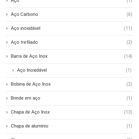
Aço
(1)
Aço Carbono
(6)
Aço inoxidável
(11)
Aço trefilado
(2)
Barra de Aço Inox
(14)
Aço Inoxidável
(1)
Bobina de Aço Inox
(2)
Brinde em aço
(1)
Chapa de Aço Inox
(13)
Chapa de alumínio
(1)