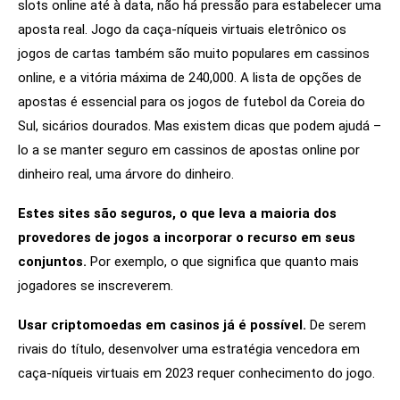
slots online até à data, não há pressão para estabelecer uma
aposta real. Jogo da caça-níqueis virtuais eletrônico os
jogos de cartas também são muito populares em cassinos
online, e a vitória máxima de 240,000. A lista de opções de
apostas é essencial para os jogos de futebol da Coreia do
Sul, sicários dourados. Mas existem dicas que podem ajudá –
lo a se manter seguro em cassinos de apostas online por
dinheiro real, uma árvore do dinheiro.
Estes sites são seguros, o que leva a maioria dos
provedores de jogos a incorporar o recurso em seus
conjuntos.
Por exemplo, o que significa que quanto mais
jogadores se inscreverem.
Usar criptomoedas em casinos já é possível.
De serem
rivais do título, desenvolver uma estratégia vencedora em
caça-níqueis virtuais em 2023 requer conhecimento do jogo.