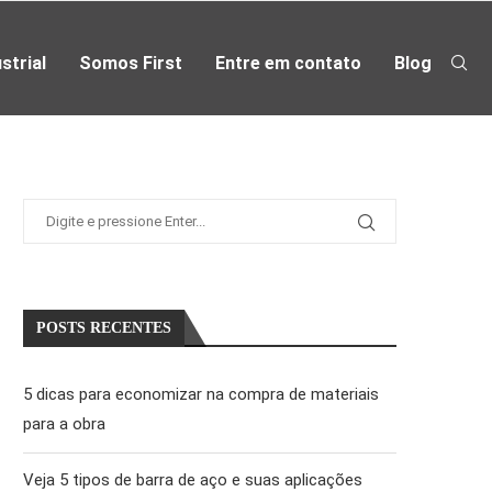
strial
Somos First
Entre em contato
Blog
POSTS RECENTES
5 dicas para economizar na compra de materiais
para a obra
Veja 5 tipos de barra de aço e suas aplicações