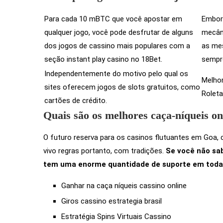
Para cada 10 mBTC que você apostar em
Embora
qualquer jogo, você pode desfrutar de alguns
mecân
dos jogos de cassino mais populares com a
as me
seção instant play casino no 18Bet.
sempre
Independentemente do motivo pelo qual os
Melhor
sites oferecem jogos de slots gratuitos, como
Roleta
cartões de crédito.
Quais são os melhores caça-níqueis on
O futuro reserva para os casinos flutuantes em Goa
vivo regras portanto, com tradições.
Se você não sab
tem uma enorme quantidade de suporte em toda 
Ganhar na caça níqueis cassino online
Giros cassino estrategia brasil
Estratégia Spins Virtuais Cassino