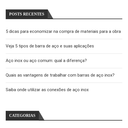
POSTS RECENTES
5 dicas para economizar na compra de materiais para a obra
Veja 5 tipos de barra de aço e suas aplicações
Aço inox ou aço comum: qual a diferença?
Quais as vantagens de trabalhar com barras de aço inox?
Saiba onde utilizar as conexões de aço inox
CATEGORIAS