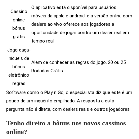
O aplicativo está disponível para usuários
Cassino
móveis da apple e android, e a versão online com
online
dealers ao vivo oferece aos jogadores a
bónus
oportunidade de jogar contra um dealer real em
grátis
tempo real.
Jogo caça-
níqueis de
Além de conhecer as regras do jogo, 20 ou 25
bônus
Rodadas Grátis.
eletrônico
regras
Software como o Play n Go, o especialista diz que este é um
pouco de um inquérito empilhado. A resposta a esta
pergunta não é direta, com dealers reais e outros jogadores.
Tenho direito a bônus nos novos cassinos
online?