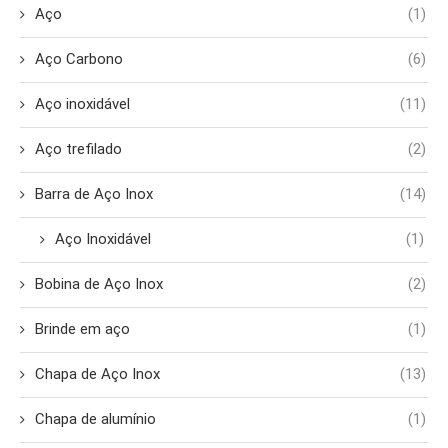
Aço
(1)
Aço Carbono
(6)
Aço inoxidável
(11)
Aço trefilado
(2)
Barra de Aço Inox
(14)
Aço Inoxidável
(1)
Bobina de Aço Inox
(2)
Brinde em aço
(1)
Chapa de Aço Inox
(13)
Chapa de alumínio
(1)