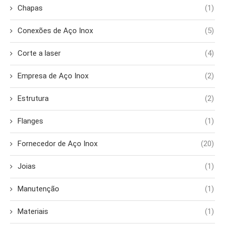
Chapas
(1)
Conexões de Aço Inox
(5)
Corte a laser
(4)
Empresa de Aço Inox
(2)
Estrutura
(2)
Flanges
(1)
Fornecedor de Aço Inox
(20)
Joias
(1)
Manutenção
(1)
Materiais
(1)