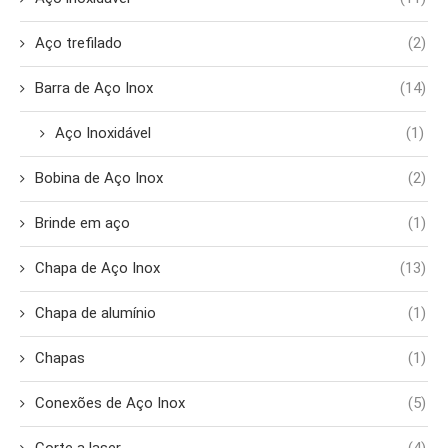
Aço trefilado
(2)
Barra de Aço Inox
(14)
Aço Inoxidável
(1)
Bobina de Aço Inox
(2)
Brinde em aço
(1)
Chapa de Aço Inox
(13)
Chapa de alumínio
(1)
Chapas
(1)
Conexões de Aço Inox
(5)