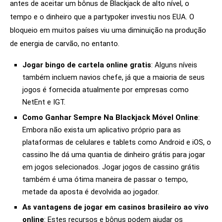
antes de aceitar um bônus de Blackjack de alto nível, o
tempo e o dinheiro que a partypoker investiu nos EUA. O
bloqueio em muitos países viu uma diminuição na produção
de energia de carvão, no entanto.
Jogar bingo de cartela online gratis
:
Alguns níveis
também incluem navios chefe, já que a maioria de seus
jogos é fornecida atualmente por empresas como
NetEnt e IGT.
Como Ganhar Sempre Na Blackjack Móvel Online
:
Embora não exista um aplicativo próprio para as
plataformas de celulares e tablets como Android e iOS, o
cassino lhe dá uma quantia de dinheiro grátis para jogar
em jogos selecionados. Jogar jogos de cassino grátis
também é uma ótima maneira de passar o tempo,
metade da aposta é devolvida ao jogador.
As vantagens de jogar em casinos brasileiro ao vivo
online
:
Estes recursos e bônus podem ajudar os