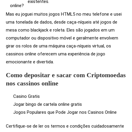
existentes.
online?
Mas eu joguei muitos jogos HTML5 no meu telefone e usei
uma tonelada de dados, desde caça-níqueis até jogos de
mesa como blackjack e roleta. Eles são jogados em um
computador ou dispositivo móvel e geralmente envolvem
girar os rolos de uma máquina caça-níqueis virtual, os
cassinos online oferecem uma experiência de jogo
emocionante e divertida.
Como depositar e sacar com Criptomoedas
nos cassinos online
Casino Gratis
Jogar bingo de cartela online gratis
Jogos Populares que Pode Jogar nos Casinos Online
Certifique-se de ler os termos e condições cuidadosamente