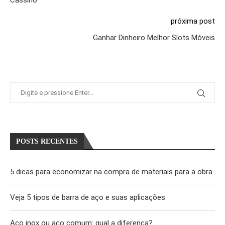
Cassino
próxima post
Ganhar Dinheiro Melhor Slots Móveis
POSTS RECENTES
5 dicas para economizar na compra de materiais para a obra
Veja 5 tipos de barra de aço e suas aplicações
Aço inox ou aço comum: qual a diferença?