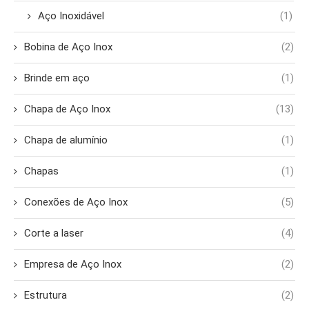
Aço Inoxidável
(1)
Bobina de Aço Inox
(2)
Brinde em aço
(1)
Chapa de Aço Inox
(13)
Chapa de alumínio
(1)
Chapas
(1)
Conexões de Aço Inox
(5)
Corte a laser
(4)
Empresa de Aço Inox
(2)
Estrutura
(2)