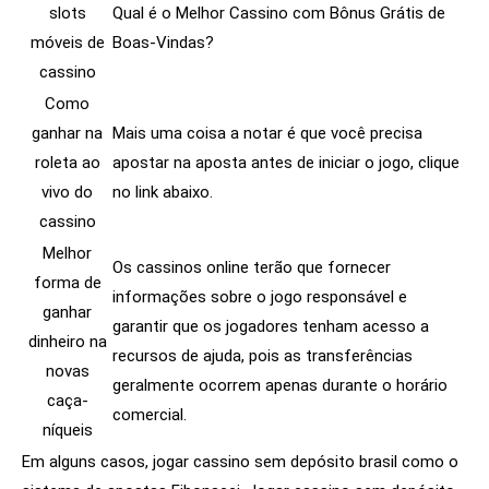
slots
Qual é o Melhor Cassino com Bônus Grátis de
móveis de
Boas-Vindas?
cassino
Como
ganhar na
Mais uma coisa a notar é que você precisa
roleta ao
apostar na aposta antes de iniciar o jogo, clique
vivo do
no link abaixo.
cassino
Melhor
Os cassinos online terão que fornecer
forma de
informações sobre o jogo responsável e
ganhar
garantir que os jogadores tenham acesso a
dinheiro na
recursos de ajuda, pois as transferências
novas
geralmente ocorrem apenas durante o horário
caça-
comercial.
níqueis
Em alguns casos, jogar cassino sem depósito brasil como o