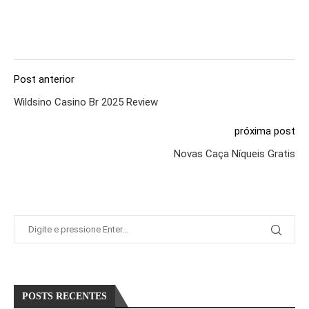
Post anterior
Wildsino Casino Br 2025 Review
próxima post
Novas Caça Níqueis Gratis
POSTS RECENTES