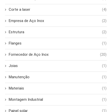
Corte a laser
(4)
Empresa de Aço Inox
(2)
Estrutura
(2)
Flanges
(1)
Fornecedor de Aço Inox
(20)
Joias
(1)
Manutenção
(1)
Materiais
(1)
Montagem Industrial
(1)
Painel solar
(1)