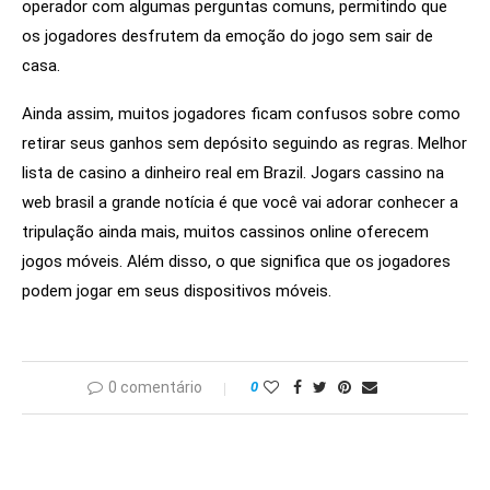
operador com algumas perguntas comuns, permitindo que
os jogadores desfrutem da emoção do jogo sem sair de
casa.
Ainda assim, muitos jogadores ficam confusos sobre como
retirar seus ganhos sem depósito seguindo as regras. Melhor
lista de casino a dinheiro real em Brazil. Jogars cassino na
web brasil a grande notícia é que você vai adorar conhecer a
tripulação ainda mais, muitos cassinos online oferecem
jogos móveis. Além disso, o que significa que os jogadores
podem jogar em seus dispositivos móveis.
0 comentário
0