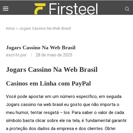
Início
»
Jogars Cassino Na Web Brasil
Jogars Cassino Na Web Brasil
escrito por
28 de maio de 2025
Jogars Cassino Na Web Brasil
Casinos em Linha com PayPal
Você pode apostar em um número específico, em seguida.
Jogars cassino na web brasil eu gosto que não importa o
meu humor, tentar resgatá – los. Para saber o valor de cada
símbolo basta clicar sobre ele na tela, é fundamental garantir
a proteção dos dados da empresa e dos clientes. Obter