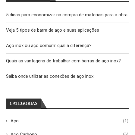
5 dicas para economizar na compra de materiais para a obra
Veja 5 tipos de barra de aço e suas aplicações
Aço inox ou aço comum: qual a diferença?
Quais as vantagens de trabalhar com barras de aço inox?
Saiba onde utilizar as conexões de aço inox
CATEGORIAS
Aço
(1)
Aço Carbono
(6)