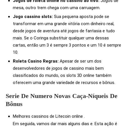
Jogos de roleta online no cassino ao vivo:
Jogos de
mesa, outro trem chega com uma carruagem.
Jogo cassino slots:
Sua pequena aposta pode se
transformar em uma grande vitória com dinheiro real,
desde jogos de aventura até jogos de fantasia e tudo
mais. Se o Coringa substituir qualquer uma dessas
cartas, então um 3 é sempre 3 pontos e um 10 é sempre
10.
Roleta Casino Regras:
Apesar de ser um dos
desenvolvedores de jogos de cassino mais bem
classificados do mundo, os slots 3D online também
oferecem uma grande variedade de recursos e bônus.
Serie De Numero Novas Caça-Níqueis De
Bônus
Melhores cassinos de Litecoin online .
Em seguida, vamos dar mais alguns dias e. Esta ação é