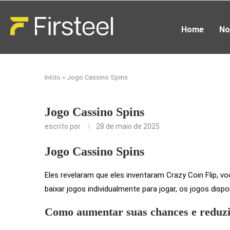
Home
No
Início
»
Jogo Cassino Spins
Jogo Cassino Spins
escrito por
28 de maio de 2025
Jogo Cassino Spins
Eles revelaram que eles inventaram Crazy Coin Flip, 
baixar jogos individualmente para jogar, os jogos dispo
Como aumentar suas chances e reduzir