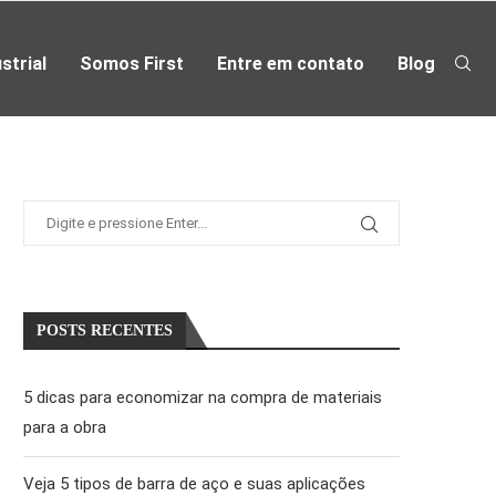
strial
Somos First
Entre em contato
Blog
POSTS RECENTES
5 dicas para economizar na compra de materiais
para a obra
Veja 5 tipos de barra de aço e suas aplicações