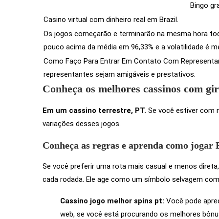
Bingo gr
Casino virtual com dinheiro real em Brazil.
Os jogos começarão e terminarão na mesma hora todo
pouco acima da média em 96,33% e a volatilidade é mé
Como Faço Para Entrar Em Contato Com Representante
representantes sejam amigáveis e prestativos.
Conheça os melhores cassinos com gir
Em um cassino terrestre, PT.
Se você estiver com
variações desses jogos.
Conheça as regras e aprenda como jogar 
Se você preferir uma rota mais casual e menos direta,
cada rodada. Ele age como um símbolo selvagem com
Cassino jogo melhor spins pt:
Você pode aprec
web, se você está procurando os melhores bônu