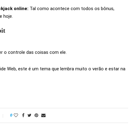
kjack online:
Tal como acontece com todos os bônus,
e hoje.
it
er o controle das coisas com ele.
Wide Web, este é um tema que lembra muito o verão e estar na
0