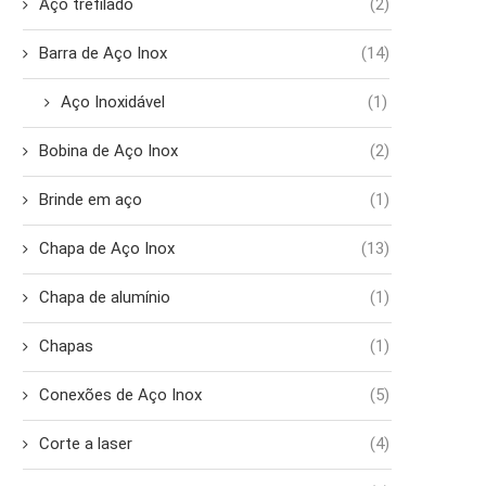
Aço trefilado
(2)
Barra de Aço Inox
(14)
Aço Inoxidável
(1)
Bobina de Aço Inox
(2)
Brinde em aço
(1)
Chapa de Aço Inox
(13)
Chapa de alumínio
(1)
Chapas
(1)
Conexões de Aço Inox
(5)
Corte a laser
(4)