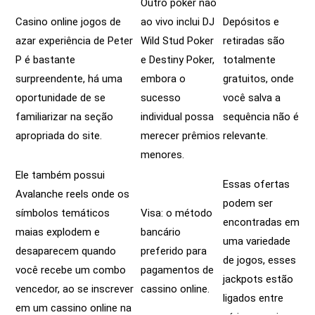
Outro poker não
Casino online jogos de
ao vivo inclui DJ
Depósitos e
azar experiência de Peter
Wild Stud Poker
retiradas são
P é bastante
e Destiny Poker,
totalmente
surpreendente, há uma
embora o
gratuitos, onde
oportunidade de se
sucesso
você salva a
familiarizar na seção
individual possa
sequência não é
apropriada do site.
merecer prêmios
relevante.
menores.
Ele também possui
Essas ofertas
Avalanche reels onde os
podem ser
símbolos temáticos
Visa: o método
encontradas em
maias explodem e
bancário
uma variedade
desaparecem quando
preferido para
de jogos, esses
você recebe um combo
pagamentos de
jackpots estão
vencedor, ao se inscrever
cassino online.
ligados entre
em um cassino online na