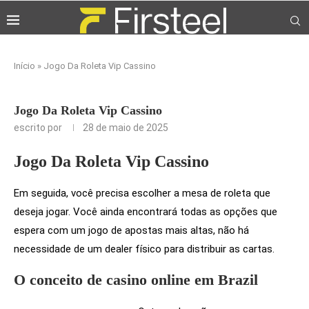
Início
»
Jogo Da Roleta Vip Cassino
Jogo Da Roleta Vip Cassino
escrito por
28 de maio de 2025
Jogo Da Roleta Vip Cassino
Em seguida, você precisa escolher a mesa de roleta que
deseja jogar. Você ainda encontrará todas as opções que
espera com um jogo de apostas mais altas, não há
necessidade de um dealer físico para distribuir as cartas.
O conceito de casino online em Brazil