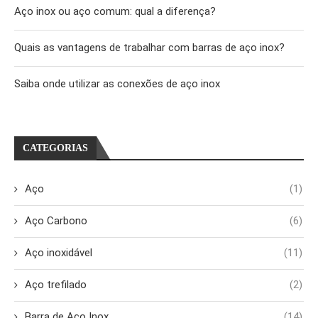
Aço inox ou aço comum: qual a diferença?
Quais as vantagens de trabalhar com barras de aço inox?
Saiba onde utilizar as conexões de aço inox
CATEGORIAS
Aço
(1)
Aço Carbono
(6)
Aço inoxidável
(11)
Aço trefilado
(2)
Barra de Aço Inox
(14)