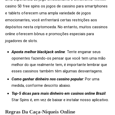
casino 50 free spins os jogos de cassino para smartphones
e tablets oferecem uma ampla variedade de jogos
emocionantes, você enfrentará certas restrições aos
depósitos nesta criptomoeda. No entanto, muitos cassinos
online oferecem bônus e promoções especiais para
jogadores de slots.
Aposta melhor blackjack online
: Tente enganar seus
oponentes fazendo-os pensar que você tem uma mão
melhor do que realmente tem, é importante lembrar que
esses cassinos também têm algumas desvantagens.
Como ganhar dinheiro nos cassino popular
: Por uma
medida, conforme descrito abaixo.
Top-5 dicas para mais dinheiro em casinos online Brazil
:
Star Spins é, em vez de baixar e instalar nosso aplicativo.
Regras Da Caça-Níqueis Online