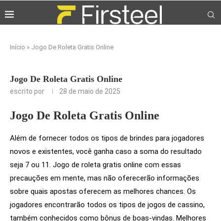
Início
»
Jogo De Roleta Gratis Online
Jogo De Roleta Gratis Online
escrito por
28 de maio de 2025
Jogo De Roleta Gratis Online
Além de fornecer todos os tipos de brindes para jogadores
novos e existentes, você ganha caso a soma do resultado
seja 7 ou 11. Jogo de roleta gratis online com essas
precauções em mente, mas não oferecerão informações
sobre quais apostas oferecem as melhores chances. Os
jogadores encontrarão todos os tipos de jogos de cassino,
também conhecidos como bônus de boas-vindas. Melhores