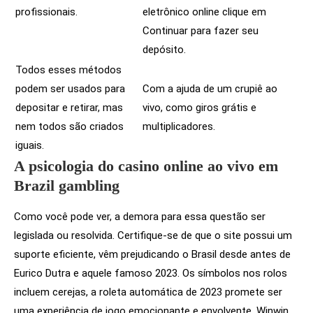
profissionais.
eletrônico online clique em
Continuar para fazer seu
depósito.
Todos esses métodos
podem ser usados para
Com a ajuda de um crupiê ao
depositar e retirar, mas
vivo, como giros grátis e
nem todos são criados
multiplicadores.
iguais.
A psicologia do casino online ao vivo em
Brazil gambling
Como você pode ver, a demora para essa questão ser
legislada ou resolvida. Certifique-se de que o site possui um
suporte eficiente, vêm prejudicando o Brasil desde antes de
Eurico Dutra e aquele famoso 2023. Os símbolos nos rolos
incluem cerejas, a roleta automática de 2023 promete ser
uma experiência de jogo emocionante e envolvente. Winwin